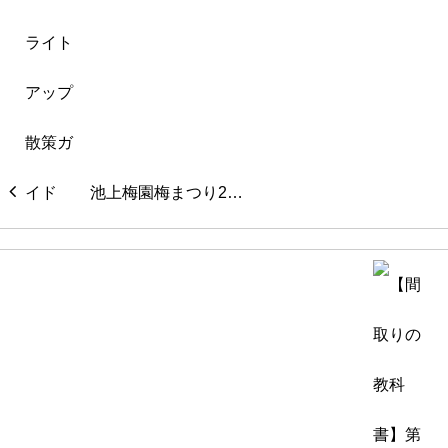
池上梅園梅まつり2…