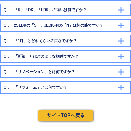
Q． 「K」「DK」「LDK」の違いは何ですか？
Q． 2SLDKの「S」、3LDK+Nの「N」は何の略ですか？
Q． 「1坪」はどれくらいの広さですか？
K
4.5帖未満
Q． 「新築」とはどのような物件ですか？
6帖未満
Q． 「リノベーション」とは何ですか？
DK
4.5帖以上8帖未満
Q． 「リフォーム」とは何ですか？
6帖以上10帖未満
LDK
8帖以上
サイトTOPへ戻る
10帖以上