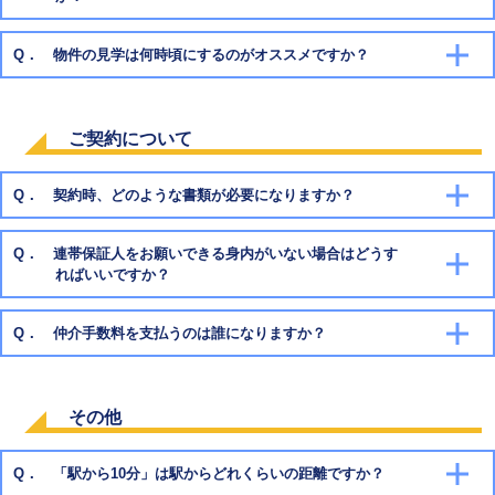
Q． 物件の見学は何時頃にするのがオススメですか？
ご契約について
Q． 契約時、どのような書類が必要になりますか？
Q． 連帯保証人をお願いできる身内がいない場合はどうす
全員
ればいいですか？
入居者全員分の住民票
入居者全員の続柄記載が必須
Q． 仲介手数料を支払うのは誰になりますか？
契約者の認印
銀行口座引落の場合は銀行印
その他
Q． 「駅から10分」は駅からどれくらいの距離ですか？