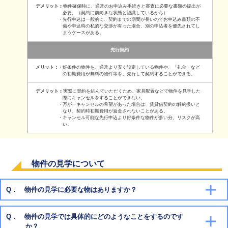
・物件確保時に、通常のお申込み手続きと審査に必要な書類の提出が
必要。（契約に前向きな状態と認識しているから）
・先行申込は一般的に、契約までの期間が長いのでお申込み書類の不
備や申込時の私的な交渉が有った場合、別の申込者を優先されてし
まうケースがある。
先行契約
・好条件の物件を、通常より安く設定している物件や、「礼金」など
の初期費用が無料の物件等を、先行して契約することができる。
・実際に契約を結んでいただくため、家具配置などで物件を見学した
際にキャンセルをすることができない。
・万が一キャンセルの希望があった場合は、賃貸借契約の解約扱いと
なり、契約時初期費用が返金されないことがある。
・キャンセル可能な先行申込より好条件な物件が多い分、リスクが高
い。
物件の見学について
Q． 物件の見学に必要な物はありますか？
Q． 物件の見学では具体的にどのようなことをするのです
か？