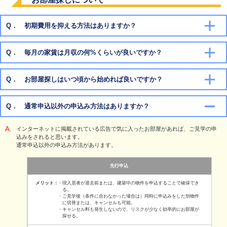
Q． 初期費用を抑える方法はありますか？
Q． 毎月の家賃は月収の何%くらいが良いですか？
こちら
Q． お部屋探しはいつ頃から始めれば良いですか？
引越したい時期の２ヶ月くらい前から始める
Q． 通常申込以外の申込み方法はありますか？
インターネットに掲載されている広告で気に入ったお部屋があれば、ご見学の申
込みをされると思います。
通常申込以外の申込み方法があります。
先行申込
・現入居者が退去前または、建築中の物件を申込することで確保でき
る。
・ご見学後（条件に合わなかった場合は）同時に申込みをした別物件
に切替または、キャンセルも可能。
・キャンセル料も発生しないので、リスクが少なく効率的にお部屋が
探せる。