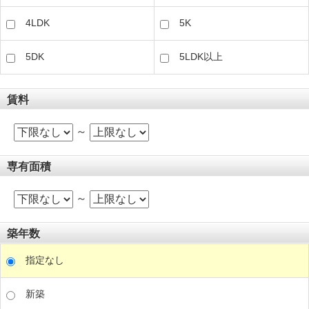
4LDK
5K
5DK
5LDK以上
賃料
～
専有面積
～
築年数
指定なし
新築