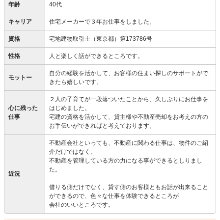
年齢
40代
キャリア
住宅メーカーで３年お仕事をしました。
資格
宅地建物取引士（東京都）第173786号
性格
人と楽しく話ができるところです。
自分の経験を活かして、お客様の住まい探しのサポートがで
モットー
きたら嬉しいです。
２人の子育てが一段落ついたことから、久しぶりにお仕事を
心に残った
はじめました。
仕事
宅建の資格を活かして、貸主様や不動産売却をお考えの方の
お手伝いができればと考えております。
不動産会社といっても、不動産に関わる仕事は、物件のご紹
介だけではなく、
不動産を管理している方の力になる事ができるとしりまし
た。
近況
借りる側だけでなく、貸す側のお客様ともお話が出来ること
ができるので、色々な仕事を体験できるところが
会社のいいところです。