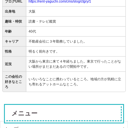
ブログURL
https://rent-yaguchi.com/cms/slog/ctgry/1
出身地
大阪
趣味・特技
読書・テレビ鑑賞
年齢
40代
キャリア
不動産会社に３年勤務していました。
性格
明るく前向きです。
大阪から東京に来て４年経ちました。東京で行ったことがな
近況
い場所がまだまだあるので開拓中です。
この会社の
いろいろなことに携わっているところ。地域の方が気軽に立
好きなとこ
ち寄れるアットホームなところ。
ろ
メニュー