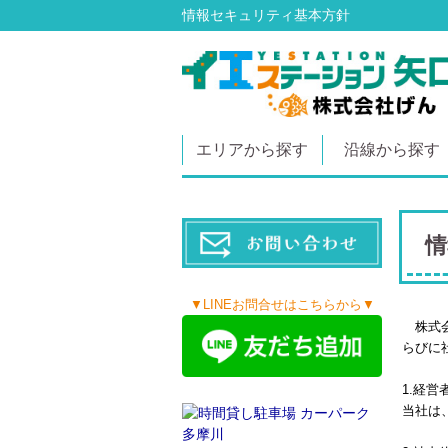
情報セキュリティ基本方針
エリアから探す
沿線から探す
情
▼LINEお問合せはこちらから▼
株式
らびに
1.
経営
当社は