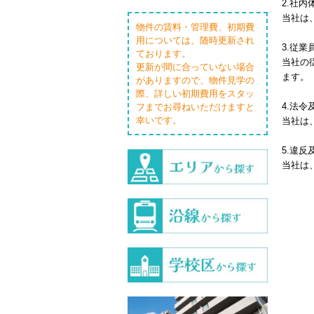
2.
社内
当社は
物件の賃料・管理費、初期費
用については、随時更新され
3.
従業
ております。
当社の
更新が間に合っていない場合
ます。
がありますので、物件見学の
際、詳しい初期費用をスタッ
4.
法令
フまでお尋ねいただけますと
幸いです。
当社は
5.
違反
当社は