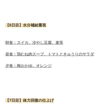
【6日目】水分補給重視
朝食：スイカ、冷やし豆腐、麦茶
昼食：鶏むね肉スープ、トマトときゅうりのサラダ
夕食：梅おかゆ、オレンジ
【7日目】体力回復の仕上げ