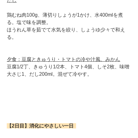
たし
鶏むね肉100g、薄切りしょうが1かけ、水400mlを煮
る。塩で味を調整。
ほうれん草を茹でて水気を絞り、しょうゆ少々で和え
る。
夕食：豆腐ときゅうり・トマトの冷や汁風、みかん
豆腐1/2丁、きゅうり1/2本、トマト4個、しそ2枚、味噌
大さじ1、だし200ml。混ぜて冷やす。
【2日目】消化にやさしい一日