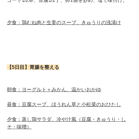
ゴーヤ1/2本、豆腐1/2丁、卵1個を炒め、塩で味付け。
夕食：鶏むね肉と生姜のスープ、きゅうりの浅漬け
【5日目】胃腸を整える
朝食：ヨーグルト＋みかん、温かいおかゆ
昼食：豆腐スープ、ほうれん草と小松菜のおひたし
夕食：蒸し鶏サラダ、冷や汁風（豆腐・きゅうり・し
そ・味噌）