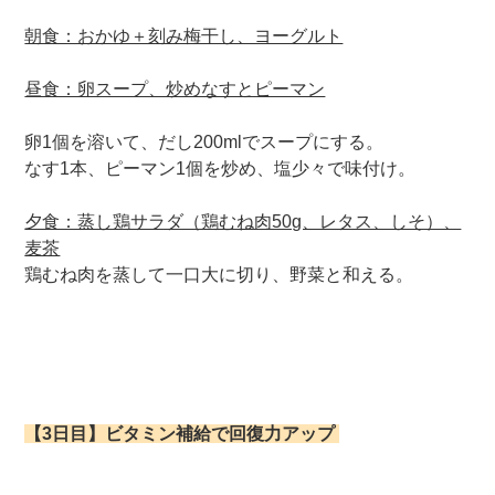
朝食：おかゆ＋刻み梅干し、ヨーグルト
昼食：卵スープ、炒めなすとピーマン
卵1個を溶いて、だし200mlでスープにする。
なす1本、ピーマン1個を炒め、塩少々で味付け。
夕食：蒸し鶏サラダ（鶏むね肉50g、レタス、しそ）、
麦茶
鶏むね肉を蒸して一口大に切り、野菜と和える。
【3日目】ビタミン補給で回復力アップ