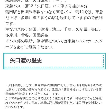
東急多摩川線「矢口渡駅」下車すぐ
東急バス 蒲12「矢口渡」バス停より徒歩４分
蒲田駅と田園調布駅をつなぐ東急バス 蒲12では、東急
池上線・多摩川線の多くの駅を経由していますので便利
です。
主なバス停：蒲田、蓮沼、池上、千鳥、久が原、矢口、
多摩川、雪谷、田園調布
※バス停の場所、停車駅については東急バスのホームペ
ージを必ずご確認ください。
矢口渡の歴史
「矢口の渡し」は大田区内最後の渡船場でした。古くは鎌倉街道下道の渡
し場として交通の要だった所です。近隣の「新田神社」に祀られている新
田義興が討ち取られた場所でもあります。
かつての多摩川はこの辺りでは大きく東にそれて新田神社のすぐそばを流
れていたそうです。現在の場所に渡し場が定着したのは江戸時代中期とい
われています。