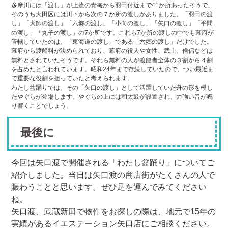
多摩川には「渡し」が上流の青梅から羽田付近まで41か所あったそうで、
そのうち大田区には川下から次の７か所の渡しがありました。「羽田の渡
し」「大師の渡し」「六郷の渡し」「小向の渡し」「矢口の渡し」「平間
の渡し」「丸子の渡し」の7か所です。これら7か所の渡しの中でも幕府が
管轄していたのは、「東海道の渡し」である「六郷の渡し」だけでした。
幕府から渡船料が決められており、幕府の役人や女性、武士、僧侶などは
無料とされていたそうです。それら無料の人が渡船者全体の３割から４割
を占めたと言われています。昭和24年まで存続していたので、つい最近ま
で重要な役割を担っていたと考えられます。
わたし盆踊りでは、その「矢口の渡し」として活躍していた舟の形を模し
たやぐらが登場します。やぐらの上には和太鼓が設置され、力強い音が鳴
り響くことでしょう。
最後に
今回は矢口渡で開催される「わたし盆踊り」についてご
紹介しました。当日は矢口渡の商店街がたくさんの人で
賑わうことと思います。ぜひ足を運んでみてください
ね。
矢口渡、武蔵新田で物件をお探しの際は、地元で15年の
実績があるイエステーション矢口店にご相談ください。