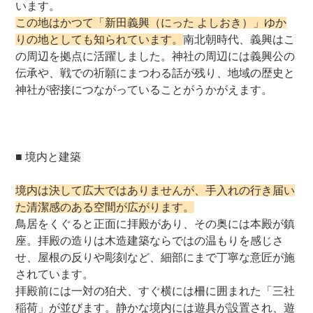
います。
この地はかつて「新田義興（にった よしおき）」ゆか
りの地としても知られています。
南北朝時代、義興はこ
の周辺を拠点に活躍しました。神社の周辺には義興公の
伝承や、戦での祈願にまつわる話が残り、地域の歴史と
神社が密接につながっていることがうかがえます。
■ 境内と建築
境内は決して広大ではありませんが、手入れの行き届い
た清潔感のある空間が広がります。
鳥居をくぐると正面に拝殿があり、その奥には本殿が鎮
座。拝殿の造りは木造建築ならではの温もりを感じさ
せ、屋根の反りや彫刻など、細部にまで丁寧な意匠が施
されています。
拝殿前には一対の狛犬、すぐ横には柵に囲まれた「三社
稲荷」が並びます。静かな境内には遊具が設置され、遊