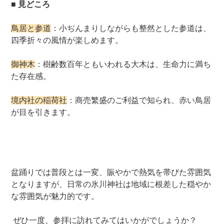
■ 見どころ
鳥居と参道
：小ぢんまりしながらも整然とした参道は、
四季折々の風情が楽しめます。
御神木
：樹齢数百年ともいわれる大木は、生命力に満ち
た存在感。
境内社の稲荷社
：商売繁盛のご利益で知られ、赤い鳥居
が目を引きます。
盆踊りでは普段とは一変、賑やかで熱気を帯びた雰囲気
となりますが、日常の氷川神社は地域に根差した穏やか
な雰囲気が魅力的です。
ぜひ一度、参拝に訪れてみてはいかがでしょうか？