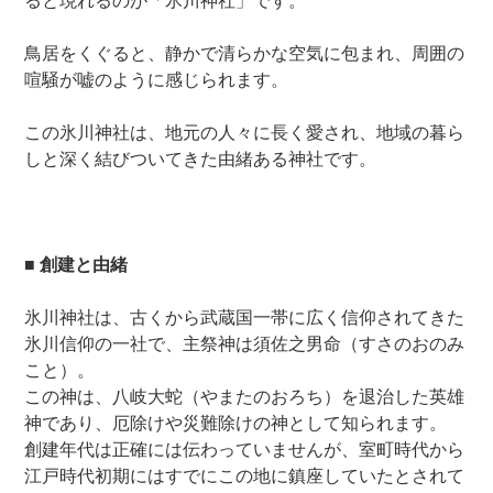
ると現れるのが「氷川神社」です。
鳥居をくぐると、静かで清らかな空気に包まれ、周囲の
喧騒が嘘のように感じられます。
この氷川神社は、地元の人々に長く愛され、地域の暮ら
しと深く結びついてきた由緒ある神社です。
■ 創建と由緒
氷川神社は、古くから武蔵国一帯に広く信仰されてきた
氷川信仰の一社で、主祭神は須佐之男命（すさのおのみ
こと）。
この神は、八岐大蛇（やまたのおろち）を退治した英雄
神であり、厄除けや災難除けの神として知られます。
創建年代は正確には伝わっていませんが、室町時代から
江戸時代初期にはすでにこの地に鎮座していたとされて