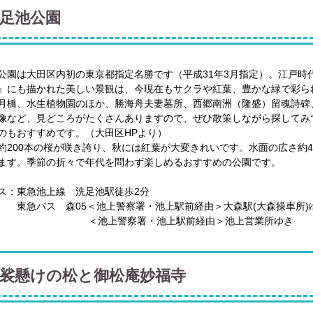
足池公園
公園は大田区内初の東京都指定名勝です（平成31年3月指定）。江戸時
』にも描かれた美しい景観は、今現在もサクラや紅葉、豊かな緑で彩ら
月橋、水生植物園のほか、勝海舟夫妻墓所、西郷南洲（隆盛）留魂詩碑
像など、見どころがたくさんありますので、ぜひ散策しながら探してみ
のもおすすめです。（大田区HPより）
約200本の桜が咲き誇り、秋には紅葉が大変きれいです。水面の広さ約
ます。季節の折々で年代を問わず楽しめるおすすめの公園です。
ス：東急池上線 洗足池駅徒歩2分
ス 森05＜池上警察署・池上駅前経由＞大森駅(大森操車所)
上警察署・池上駅前経由＞池上営業所ゆき
裟懸けの松と御松庵妙福寺