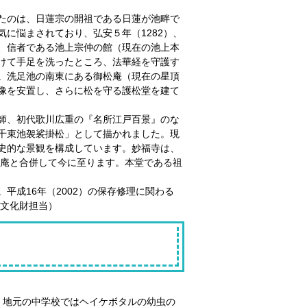
たのは、日蓮宗の開祖である日蓮が池畔で
に悩まされており、弘安５年（1282）、
、信者である池上宗仲の館（現在の池上本
けて手足を洗ったところ、法華経を守護す
。洗足池の南東にある御松庵（現在の星頂
像を安置し、さらに松を守る護松堂を建て
師、初代歌川広重の『名所江戸百景』のな
千束池袈裟掛松」として描かれました。現
史的な景観を構成しています。妙福寺は、
松庵と合併して今に至ります。本堂である祖
平成16年（2002）の保存修理に関わる
 文化財担当）
す。地元の中学校ではヘイケボタルの幼虫の