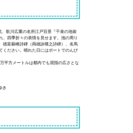
代、歌川広重の名所江戸百景『千束の池袈
れ、四季折々の表情を見せます。池の周り
、徳富蘇峰詩碑（両雄詠嘆之詩碑）、名馬
てください。晴れた日にはボートでのんび
4万平方メートルは都内でも屈指の広さとな
ゆき