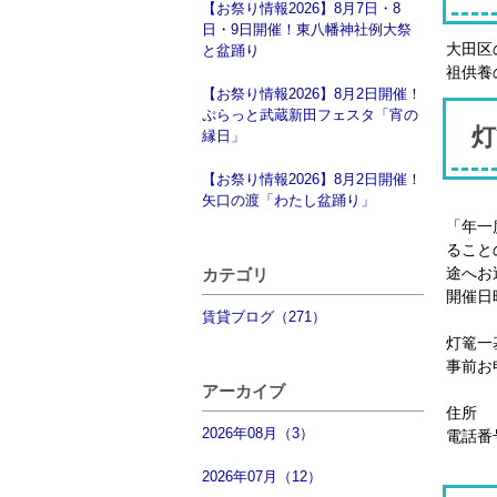
【お祭り情報2026】8月7日・8
日・9日開催！東八幡神社例大祭
大田区
と盆踊り
祖供養
【お祭り情報2026】8月2日開催！
ぷらっと武蔵新田フェスタ「宵の
灯
縁日」
【お祭り情報2026】8月2日開催！
矢口の渡「わたし盆踊り」
「年一
ること
途へお
カテゴリ
開催日
賃貸ブログ（271）
※1
灯篭一
事前お
カル
アーカイブ
住所 
2026年08月（3）
電話番号
※当
2026年07月（12）