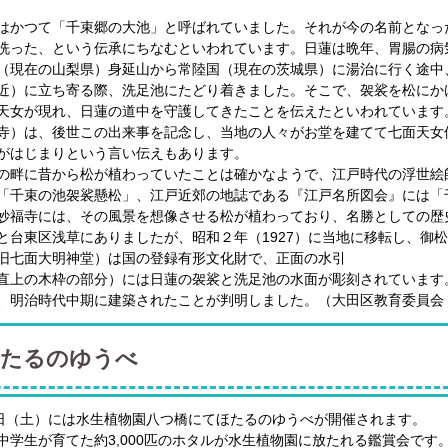
はかつて「千束郷の大池」と呼ばれていました。それが今の名前となっ
洗った、という伝承にちなむといわれています。日蓮は晩年、胃腸の病気
（現在の山梨県）身延山から常陸国（現在の茨城県）に湯治に行く途中
近）に立ち寄る際、洗足池にたどり着きました。そこで、袈裟を松にか
天女が現れ、日蓮の道中を守護してきたことを伝えたといわれています
寺）は、後世この出来事を記念し、当地の人々がお堂を建てて七面天女
がはじまりという言い伝えもあります。
の畔に昔から松が植わっていたことは確かなようで、江戸時代の浮世絵
「千束の池袈裟懸松」、江戸近郊の地誌である『江戸名所図会』には「
妙福寺には、その風景を想像させる松が植わっており、名勝としての歴
と台東区浅草にありましたが、昭和２年（1927）に当地に移転し、御
旧七面大明神堂）は国の登録有形文化財で、正面の水引
直上の木枠の部分）には日蓮の袈裟と洗足池の水面が彫刻されています。
、明治時代中期に建築されたことが判明しました。（大田区教育委員会
たるのゆうべ
0日（土）には水生植物園八つ橋にてほたるのゆうべが開催されます。
中学生が育てた約3,000匹のホタルが水生植物園に放たれる鑑賞会で