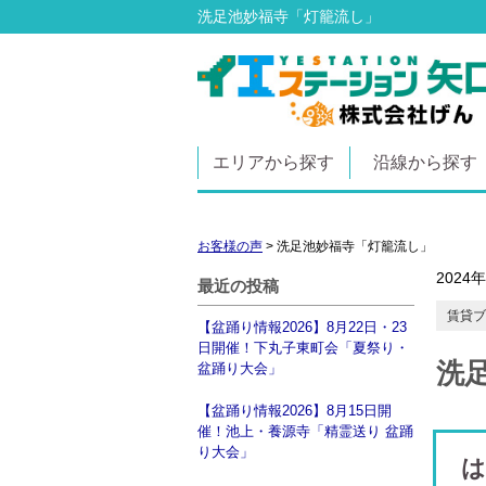
洗足池妙福寺「灯籠流し」
エリアから探す
沿線から探す
お客様の声
>
洗足池妙福寺「灯籠流し」
2024
最近の投稿
賃貸ブ
【盆踊り情報2026】8月22日・23
日開催！下丸子東町会「夏祭り・
洗
盆踊り大会」
【盆踊り情報2026】8月15日開
催！池上・養源寺「精霊送り 盆踊
り大会」
は