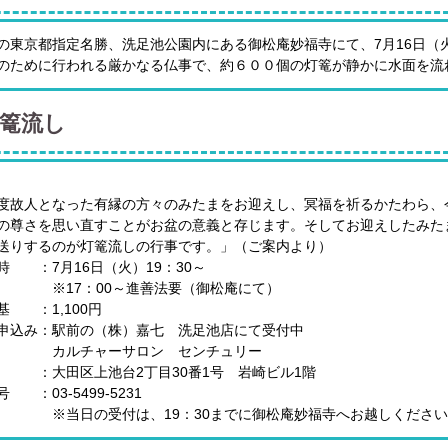
の東京都指定名勝、洗足池公園内にある御松庵妙福寺にて、7月16日（
のために行われる厳かなる仏事で、約６００個の灯篭が静かに水面を流
篭流し
度故人となった有縁の方々のみたまをお迎えし、冥福を祈るかたわら、
の尊さを思い直すことがお盆の意義と存じます。そしてお迎えしたみた
送りするのが灯篭流しの行事です。」（ご案内より）
時 ：7月16日（火）19：30～
7：00～進善法要（御松庵にて）
基 ：1,100円
申込み：駅前の（株）嘉七 洗足池店にて受付中
チャーサロン センチュリー
：大田区上池台2丁目30番1号 岩崎ビル1階
 ：03-5499-5231
日の受付は、19：30までに御松庵妙福寺へお越しください