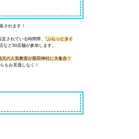
催されます！
設定されている時間帯、
”ぷらっとタイ
店など30店舗が参加します。
地元の人気教室が新田神社に大集合！
らもお見逃しなく！