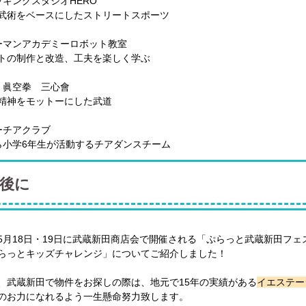
ッキングスタジオHERO
武術をベースにしたストリートスポーツ
ーマンアカデミーロボット教室
トの制作と改造、工夫を楽しく学ぶ
 眞空拳 三心會
精神をモットーにした武道
ーチアクラブ
ら小学6年生が活動するチアダンスチーム
後に
5月18日・19日に武蔵新田商店会で開催される「ぷらっと武蔵新田フェ
らっとキッズチャレンジ」についてご紹介しました！
、武蔵新田で物件をお探しの際は、地元で15年の実績がある
イエステー
のお力になれるよう一生懸命努力致します。