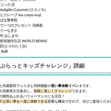
丼 にった店
ts&gifts Cusunoki (クスノキ)
クレープ tea crepe aruji
ちばな整骨院
界で一つのプレゼント 北嶋屋
ナリーなぎさ
富司 みしまや
焙煎珈琲豆店 WORLD BEANS
の匠(とりのたくみ)
 魚林
ぷらっとキッズチャレンジ」詳細
と武蔵新田フェスタと同時開催の
習い事体験イベント
です。
人気教室が大集合し、
気軽に楽しくチャレンジ
できます。
の個性あふれるパフォーマンスにも注目！
ろな習い事を一度に体験できる
貴重な機会ですので、ぜひご参加くださ