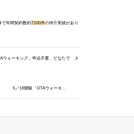
体で年間契約数約
7200件
の仲介実績があり
5／18開催「OTAウォーキ…