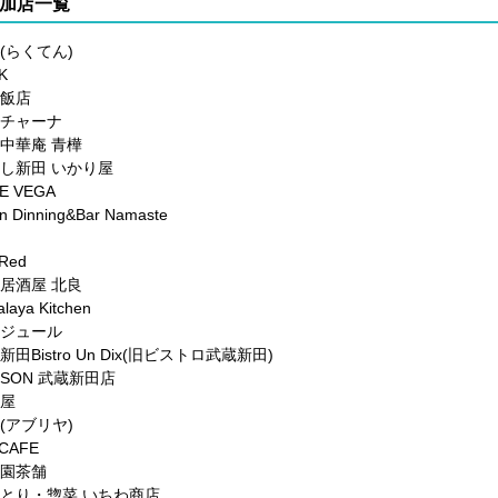
加店一覧
(らくてん)
K
福飯店
ルチャーナ
康中華庵 青樺
さし新田 いかり屋
E VEGA
n Dinning&Bar Namaste
 Red
鳥居酒屋 北良
laya Kitchen
ンジュール
新田Bistro Un Dix(旧ビストロ武蔵新田)
士SON 武蔵新田店
水屋
(アブリヤ)
CAFE
の園茶舗
きとり・惣菜 いちわ商店