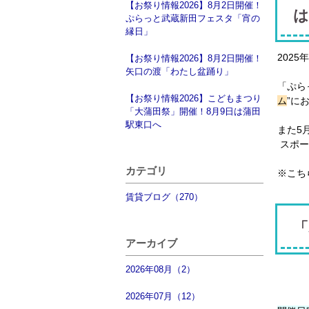
【お祭り情報2026】8月2日開催！
は
ぷらっと武蔵新田フェスタ「宵の
縁日」
202
【お祭り情報2026】8月2日開催！
矢口の渡「わたし盆踊り」
「ぷら
【お祭り情報2026】こどもまつり
ム
”に
「大蒲田祭」開催！8月9日は蒲田
駅東口へ
また5
スポー
カテゴリ
※こち
賃貸ブログ（270）
「
アーカイブ
2026年08月（2）
2026年07月（12）