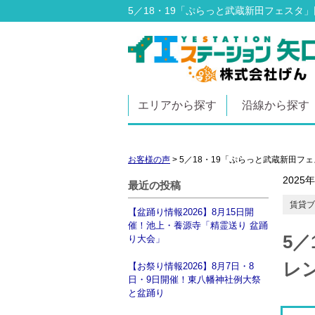
5／18・19「ぷらっと武蔵新田フェスタ
エリアから探す
沿線から探す
お客様の声
>
5／18・19「ぷらっと武蔵新田フ
2025
最近の投稿
賃貸ブ
【盆踊り情報2026】8月15日開
催！池上・養源寺「精霊送り 盆踊
5
り大会」
レ
【お祭り情報2026】8月7日・8
日・9日開催！東八幡神社例大祭
と盆踊り