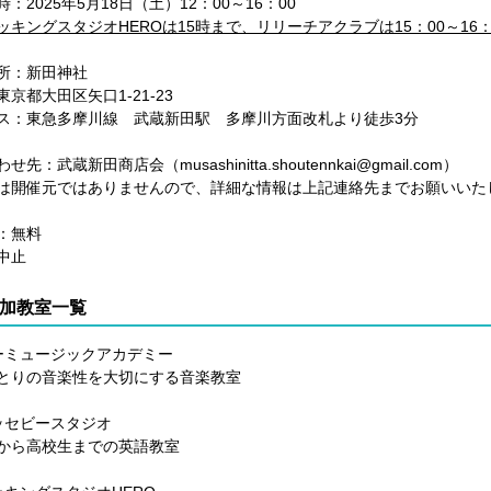
：2025年5月18日（土）12：00～16：00
ッキングスタジオHEROは15時まで、リリーチアクラブは15：00～16：
所：
新田神社
京都大田区矢口1-21-23
ス：東急多摩川線 武蔵新田駅 多摩川方面改札より徒歩3分
せ先：武蔵新田商店会（musashinitta.shoutennkai@gmail.com）
は開催元ではありませんので、詳細な情報は上記連絡先までお願いいた
：無料
中止
加教室一覧
ーミュージックアカデミー
とりの音楽性を大切にする音楽教室
ッセビースタジオ
から高校生までの英語教室