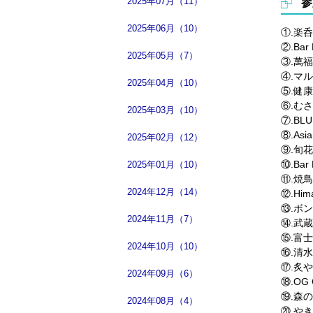
2025年07月（11）
参
2025年06月（10）
①.楽呑
②.Bar 
2025年05月（7）
③.萬
④.マ
2025年04月（10）
⑤.健
⑥.む
2025年03月（10）
⑦.BLU
⑧.Asia
2025年02月（12）
⑨.旬花
⑩.Bar
2025年01月（10）
⑪.焼
2024年12月（14）
⑫.Hima
⑬.ボ
2024年11月（7）
⑭.武蔵
⑮.富
2024年10月（10）
⑯.清
⑰.炙や
2024年09月（6）
⑱.OG 
⑲.森
2024年08月（4）
⑳.や