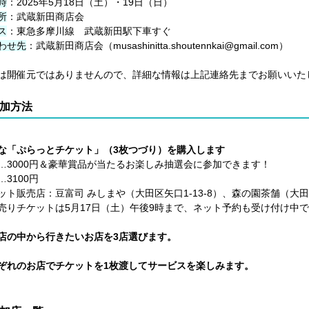
時
：2025年5月18日（土）・19日（日）
所
：武蔵新田商店会
ス
：東急多摩川線 武蔵新田駅下車すぐ
わせ先
：武蔵新田商店会（musashinitta.shoutennkai@gmail.com）
は開催元ではありませんので、詳細な情報は上記連絡先までお願いいた
加方法
な「ぷらっとチケット」（3枚つづり）を購入します
…3000円＆豪華賞品が当たるお楽しみ抽選会に参加できます！
…3100円
ト販売店：豆富司 みしまや（大田区矢口1-13-8）、森の園茶舗（大田区矢
りチケットは5月17日（土）午後9時まで、ネット予約も受け付け中
店の中から行きたいお店を3店選びます。
ぞれのお店でチケットを1枚渡してサービスを楽しみます。