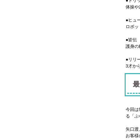
●トリ
体操や
●ヒュ
ロボッ
●皆伝
護身の
●リリ
3才か
最
今回は
る「ぷ
矢口渡
お客様