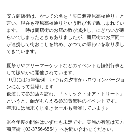
安方商店街は、かつての名を「矢口渡荏原高校通り」と
言い、現在も荏原高校通りという呼び名で親しまれてい
ます。一時は商店街のお店の数が減少し、にぎわいが薄
らいでしまったときもありましたが、商店街のお店同士
が連携して街おこしを始め、かつての賑わいを取り戻し
てきています。
夏祭りやフリーマーケットなどのイベントも恒例行事と
して賑やかに開催されています。
10月には毎年恒例、いつもの夕市がハロウィンバージョ
ンになって登場します！
仮装して参加店を訪れ、『トリック・オア・トリート』
というと、飴がもらえる参加費無料のイベントです。
年末には歳末くじ引きセールも開催しています♪
※今年度の開催はいずれも未定です。実施の有無は安方
商店街（03-3756-6554）へお問い合わせください。