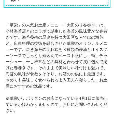
「華栄」の人気お土産メニュー「大田のり春巻き」は、
小林海苔店とのコラボで誕生した海苔の風味豊かな春巻
きです。海苔養殖の歴史を持つ大田区ならではの海苔
と、広東料理の技術を融合させた華栄のオリジナルメニ
ューです。焼き海苔の切れ端を３種類の醤油とオイスタ
ーソースでじっくり煮込んでペースト状にし、筍、チャ
ーシュー、干し椎茸などの具材と合わせて皮に包んで揚
げた春巻きです。そのままで美味しい味付けも魅力で、
海苔の風味が食欲をそそり、お酒のお供にも最適です。
冷めても美味しく食べられるよう工夫を凝らした、お土
産におすすめの逸品です。
※華栄がナポリタンのお店になっている4月1日に販売し
ているかはわかりませんので、お店にお問い合わせくだ
さい。