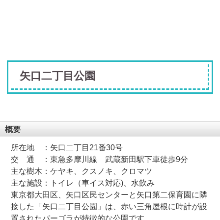
矢口二丁目公園
概要
所在地
：矢口二丁目21番30号
交 通
：東急多摩川線 武蔵新田駅下車徒歩9分
主な樹木：ケヤキ、クスノキ、クロマツ
主な施設：トイレ（車イス対応)、水飲み
東京都大田区、矢口区民センターと矢口第二保育園に隣
接した「矢口二丁目公園」は、赤い三角屋根に時計が設
置されたパーゴラが特徴的な公園です。