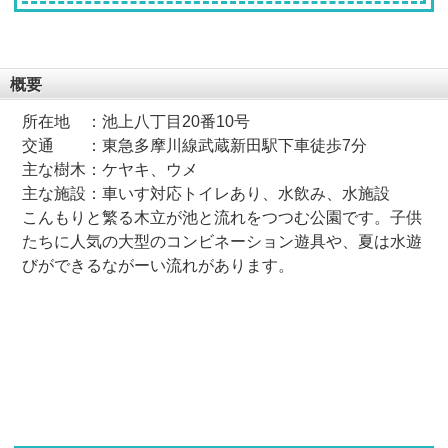
概要
所在地 ：池上八丁目20番10号
交通 ：東急多摩川線武蔵新田駅下車徒歩7分
主な樹木：ケヤキ、ウメ
主な施設：車いす対応トイレあり、水飲み、水施設
こんもりと繁る木立が池と流れをつつむ公園です。子供
たちに人気の大型のコンビネーション遊具や、夏は水遊
びができるながーい流れがあります。