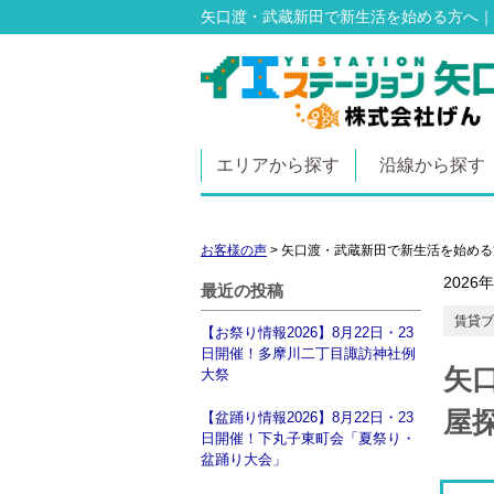
矢口渡・武蔵新田で新生活を始める方へ｜
エリアから探す
沿線から探す
お客様の声
>
矢口渡・武蔵新田で新生活を始める
2026
最近の投稿
賃貸ブ
【お祭り情報2026】8月22日・23
日開催！多摩川二丁目諏訪神社例
矢
大祭
屋
【盆踊り情報2026】8月22日・23
日開催！下丸子東町会「夏祭り・
盆踊り大会」