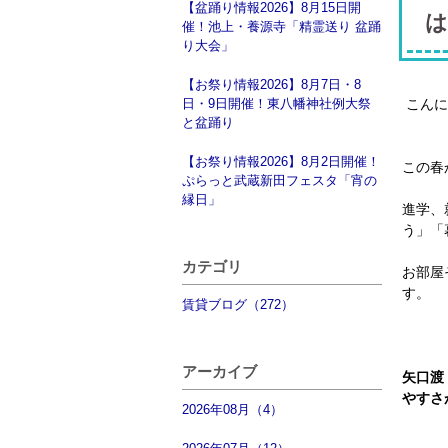
【盆踊り情報2026】8月15日開
は
催！池上・養源寺「精霊送り 盆踊
り大会」
【お祭り情報2026】8月7日・8
日・9日開催！東八幡神社例大祭
こんに
と盆踊り
【お祭り情報2026】8月2日開催！
この春
ぷらっと武蔵新田フェスタ「宵の
縁日」
進学、
う」「
カテゴリ
お部屋
す。
賃貸ブログ（272）
アーカイブ
矢口渡
やすさ
2026年08月（4）