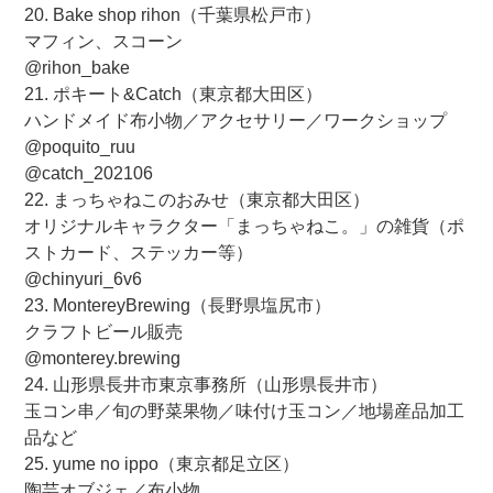
20. Bake shop rihon（千葉県松戸市）
マフィン、スコーン
@rihon_bake
21. ポキート&Catch（東京都大田区）
ハンドメイド布小物／アクセサリー／ワークショップ
@poquito_ruu
@catch_202106
22. まっちゃねこのおみせ（東京都大田区）
オリジナルキャラクター「まっちゃねこ。」の雑貨（ポ
ストカード、ステッカー等）
@chinyuri_6v6
23. MontereyBrewing（長野県塩尻市）
クラフトビール販売
@monterey.brewing
24. 山形県長井市東京事務所（山形県長井市）
玉コン串／旬の野菜果物／味付け玉コン／地場産品加工
品など
25. yume no ippo（東京都足立区）
陶芸オブジェ／布小物