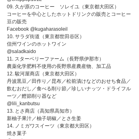
09. 久が原のコーヒー ソレイユ（東京都大田区）
コーヒーを中心としたホットドリンクの販売とコーヒー
豆の販売
Facebook @kugaharasoleil
10. サラダ街道（東京都世田谷区）
信州ワインのホットワイン
@saladkaido
11. スターベリーファーム（長野県伊那市）
農薬化学肥料不使用の長野県産農産物、加工品
12. 駿河屋商店（東京都大田区）
丹波黒豆／田作り／昆布／松前漬けなどのおせち食品／
飲むおだし／食べる削り節／珍しいナッツ・ドライフル
ーツ／鰹節削り器など
@lili_kanbutsu
13. とさ商店（高知県高知市）
新柚子果汁／柚子胡椒／とさ生姜
14. ノミガワスイーツ（東京都大田区）
焼き菓子