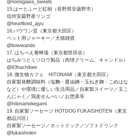
@nomigawa_sweets
15.はーとふーど紅樹（長野県安曇野市）
信州安曇野産リンゴ
@heartfood_ajyu
16.バウワン堂（東京都大田区）
ペット用ジャーキー／犬猫雑貨
@bowwando
17. はちべえ養蜂場（東京都世田谷）
はちみつとミツロウ製品（肉球クリーム、キャンドル）
@83hachibee
18. 微生物カフェ HITONAMI（東京都大田区）
自家製発酵調味料（塩麴・醤油麹・玉ねぎ麹・こめはな
など）や環境に優しい生活用品／自家製スイーツ／玉こ
んにゃく／鶏皮せんべい／お惣菜等
@hitonamiikegami
19. 自家製ソーセージ HOTDOG FUKAISHOTEN（東京
都品川区）
自家製ソーセージ／ホットドック／ソフトドリンク
@fukaishoten