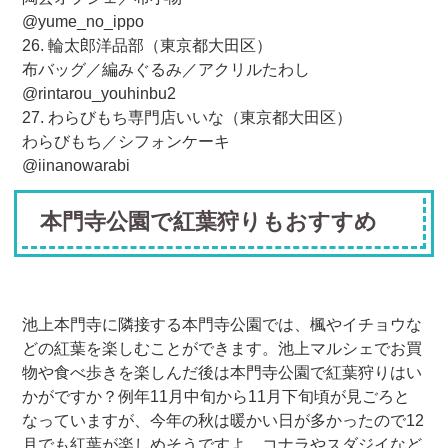
@yume_no_ippo
26. 輪太郎洋品部（東京都大田区）
布バッグ／編みぐるみ／アクリルたわし
@rintarou_youhinbu2
27. わらびもち専門店いいな（東京都大田区）
わらびもち／シフォンケーキ
@iinanowarabi
本門寺公園で紅葉狩りもおすすめ
池上本門寺に隣接する本門寺公園では、楓やイチョウな
どの紅葉を楽しむことができます。池上マルシェでお買
物や食べ歩きを楽しんだ後は本門寺公園で紅葉狩りはい
かがですか？例年11月中旬から11月下旬頃が見ごろと
なっていますが、今年の秋は暖かい日が多かったので12
月でも紅葉が楽しめそうですよ。コナラやスダジイなど