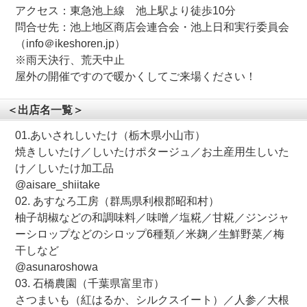
アクセス：東急池上線 池上駅より徒歩10分
問合せ先：池上地区商店会連合会・池上日和実行委員会
（info＠ikeshoren.jp）
※雨天決行、荒天中止
屋外の開催ですので暖かくしてご来場ください！
＜出店名一覧＞
01.あいされしいたけ（栃木県小山市）
焼きしいたけ／しいたけポタージュ／お土産用生しいた
け／しいたけ加工品
@aisare_shiitake
02. あすなろ工房（群馬県利根郡昭和村）
柚子胡椒などの和調味料／味噌／塩糀／甘糀／ジンジャ
ーシロップなどのシロップ6種類／米麹／生鮮野菜／梅
干しなど
@asunaroshowa
03. 石橋農園（千葉県富里市）
さつまいも（紅はるか、シルクスイート）／人参／大根