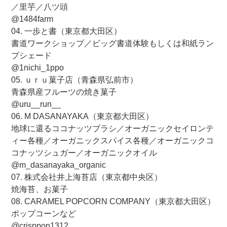
／里芋／八ツ頭
@1484farm
04. 一歩と書（東京都大田区）
書道ワークショップ／ビッグ書道体験もしくは和紙ラン
プシェード
@1nichi_1ppo
05. ｕｒｕ菓子店（青森県弘前市）
青森県産フルーツの焼き菓子
@uru__run__
06. M DASANAYAKA（東京都大田区）
地球に還るココナッツブラシ／オーガニックセイロンテ
ィー各種／オーガニックスパイス各種／オーガニックコ
コナッツシュガー／オーガニックオイル
@m_dasanayaka_organic
07. 株式会社井上海苔店（東京都中央区）
焼海苔、お菓子
08. CARAMEL POPCORN COMPANY（東京都大田区）
ポップコーンなど
@crisppop1312