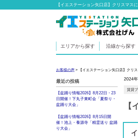
【イエステーション矢口店】クリスマスに
エリアから探す
沿線から探す
お客様の声
>
【イエステーション矢口店】クリス
2024
最近の投稿
賃貸ブ
【盆踊り情報2026】8月22日・23
日開催！下丸子東町会「夏祭り・
【
盆踊り大会」
【盆踊り情報2026】8月15日開
催！池上・養源寺「精霊送り 盆踊
り大会」
イ