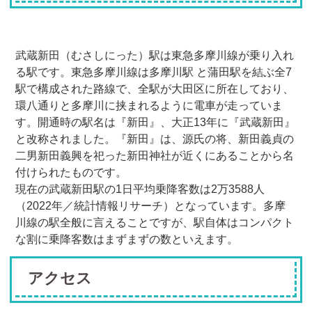
武蔵新田（むさしにった）駅は東急多摩川線が乗り入れ
る駅です。東急多摩川線は多摩川駅 と蒲田駅を結ぶ全7
駅で構成された路線で、全駅が大田区に所在しており、
環八通りと多摩川に挟まれるように電車が走っていま
す。開通時の駅名は『新田』、大正13年に『武蔵新田』
と改称されました。『新田』は、源氏の将、新田義貞の
二男新田義興を祀った新田神社が近くにあることから名
付けられたものです。
現在の武蔵新田駅の1日平均乗降客数は2万3588人
（2022年／統計情報リサーチ）となっています。多摩
川線の駅全般に言えることですが、駅自体はコンパクト
な割に乗降客数はまずまずの数といえます。
アクセス