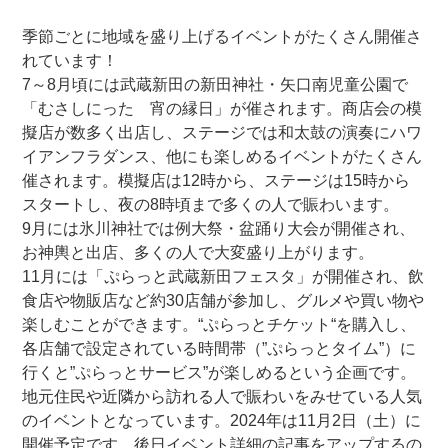
季節ごとに地域を盛り上げるイベントがたくさん開催さ
れています！
7～8月頃には武蔵新田の新田神社・矢口南児童公園で
「むさしにった 宵の縁日」が催されます。商店会の模
擬店が数多く出店し、ステージでは和太鼓の演奏にハワ
イアンフラダンス、他にも楽しめるイベントがたくさん
催されます。模擬店は12時から、ステージは15時から
スタートし、夜の8時頃まで多くの人で賑わいます。
9月には氷川神社では例大祭・盆踊り大会が開催され、
お神輿と出店、多くの人で大変盛り上がります。
11月には「ぷらっと武蔵新田フェスタ」が開催され、飲
食店や物販店など約30店舗が参加し、グルメや買い物や
楽しむことができます。“ぷらっとチケット“を購入し、
各店舗で設定されている時間帯（”ぷらっとタイム”）に
行くと”ぷらっとサービス”が楽しめるという企画です。
地元住民や近隣から訪れる人で賑わいをみせている人気
のイベントとなっています。2024年は11月2日（土）に
開催予定です。後日イベント詳細の記事をアップするの