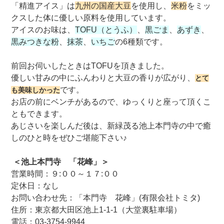
「精進アイス」は
九州の国産大豆
を使用し、
米粉
をミッ
クスした体に優しい原料を使用しています。
アイスのお味は、
TOFU（とうふ）
、
黒ごま
、
あずき
、
黒みつきな粉
、
抹茶
、
いちご
の6種類です。
前回お伺いしたときはTOFUを頂きました。
優しい甘みの中にふんわりと大豆の香りが広がり、
とて
です。
も美味しかった
お店の前にベンチがあるので、ゆっくりと座って頂くこ
ともできます。
あじさいを楽しんだ後は、新緑茂る池上本門寺の中で癒
しのひと時をぜひご堪能下さい♪
＜池上本門寺 「花峰」＞
営業時間：９:００～１７:００
定休日：なし
お問い合わせ先：「本門寺 花峰」(有限会社トミタ)
住所：東京都大田区池上1-1-1（大堂裏駐車場）
電話：03-3754-9944