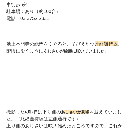
車徒歩5分
駐車場：あり（約100台）
電話：03-3752-2331
池上本門寺の総門をくぐると、そびえたつ
此経難持坂
。
階段に沿うように
あじさいが綺麗に咲いていました。
撮影した
は下り側の
を迎えていまし
6月2日
あじさいが見頃
た。（此経難持坂は左側通行です）
上り側のあじさいは咲き始めたところですので、これか