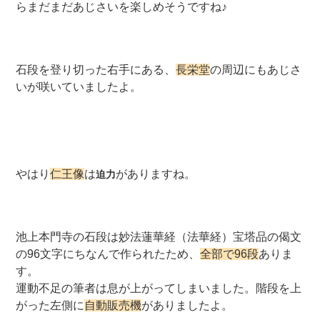
らまだまだあじさいを楽しめそうですね♪
石段を登り切った右手にある、
長栄堂
の周辺にもあじさ
いが咲いていましたよ。
やはり
仁王像
は
がありますね。
迫力
池上本門寺の石段は妙法蓮華経（法華経）宝塔品の偈文
の96文字にちなんで作られたため、
全部で96段
ありま
す。
運動不足の筆者は息が上がってしまいました。階段を上
がった左側に
自動販売機
がありましたよ。