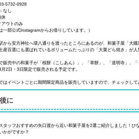
-5732-0928
：なし
無休
クアウトのみ
は一部公式Instagramからお借りしています。）
駅から安方神社へ環八通りを渡ったところにあるのが、和菓子屋「大國
土産百選にも選ばれているボリュームたっぷりの「大栗どら焼き」が人
で販売中の和菓子が「桜餅（こしあん）」、「草餅」、「道明寺」、「
3月2日・3日限定で販売される予定です。
ではイベントごとに期間限定商品を販売していますので、チェックして
後に
スタッフおすすめの矢口渡から近い和菓子屋を2選ご紹介しました！ひ
いかがですか？