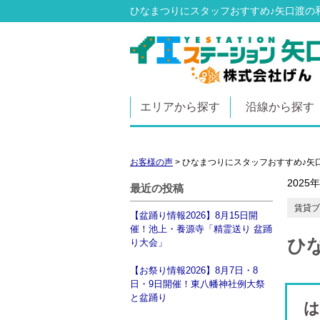
ひなまつりにスタッフおすすめ♪矢口渡の
エリアから探す
沿線から探す
お客様の声
>
ひなまつりにスタッフおすすめ♪矢
2025
最近の投稿
賃貸ブ
【盆踊り情報2026】8月15日開
催！池上・養源寺「精霊送り 盆踊
ひ
り大会」
【お祭り情報2026】8月7日・8
日・9日開催！東八幡神社例大祭
と盆踊り
は