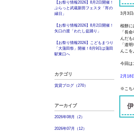
【お祭り情報2026】8月2日開催！
ぷらっと武蔵新田フェスタ「宵の
3月3
縁日」
【お祭り情報2026】8月2日開催！
桜餅に
矢口の渡「わたし盆踊り」
「長命
んだも
【お祭り情報2026】こどもまつり
「道明
「大蒲田祭」開催！8月9日は蒲田
んこを
駅東口へ
今回は
カテゴリ
2月1
賃貸ブログ（270）
※こち
伊
アーカイブ
2026年08月（2）
2026年07月（12）