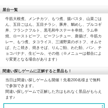
屋台一覧
牛筋大根煮、メンチカツ、もつ煮、揚パスタ、山菜ごは
ん、五目ごはん、五目チラシ、豚丼、鯛めし、プルコギ
丼、フランクフルト、黒毛和牛ステーキ串焼、ラム串
焼、ローストビーフ、ビーフシチュー、唐揚げ、牛筋カ
レー、もつ煮、タコライス、三浦野菜のポトフ、オムそ
ば、たこ焼き、焼きそば、りんご飴、わた飴、パン、チ
ョコバナナ、生ビール、その他（※メニューは都合によ
り変更となる場合があります）
間違い探しゲームに正解すると景品も！
当日は間違い探しゲームも開催！先着200名様まで無料
で参加できます。
間違い探しゲームで正解した方はもれなく景品がもらえ
ます♪