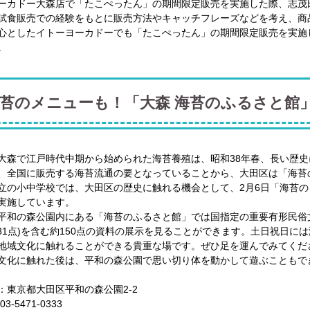
ーカドー大森店で「たこぺったん」の期間限定販売を実施した際、志茂
試食販売での経験をもとに販売方法やキャッチフレーズなどを考え、商
心としたイトーヨーカドーでも「たこぺったん」の期間限定販売を実施
。
苔のメニューも！「大森 海苔のふるさと館
大森で江戸時代中期から始められた海苔養殖は、昭和38年春、長い歴
、全国に販売する海苔流通の要となっていることから、大田区は「海苔
立の小中学校では、大田区の歴史に触れる機会として、2月6日「海苔
実施しています。
平和の森公園内にある「海苔のふるさと館」では国指定の重要有形民俗
881点)を含む約150点の資料の展示を見ることができます。土日祝日
地域文化に触れることができる貴重な場です。ぜひ足を運んでみてくだ
文化に触れた後は、平和の森公園で思い切り体を動かして遊ぶこともで
：東京都大田区平和の森公園2-2
3-5471-0333