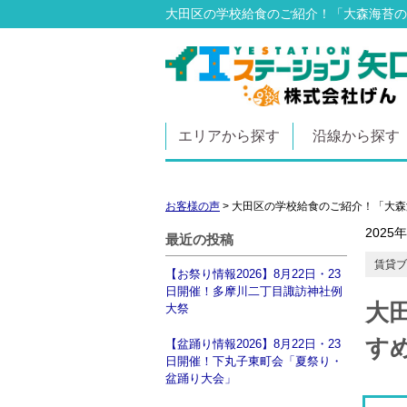
大田区の学校給食のご紹介！「大森海苔の
エリアから探す
沿線から探す
お客様の声
>
大田区の学校給食のご紹介！「大森
2025
最近の投稿
賃貸ブ
【お祭り情報2026】8月22日・23
日開催！多摩川二丁目諏訪神社例
大
大祭
すめ
【盆踊り情報2026】8月22日・23
日開催！下丸子東町会「夏祭り・
盆踊り大会」