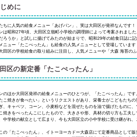
じめに
たちに人気の給食メニュー「あげパン」、実は大田区が発祥なんです！
ンは昭和27年頃、大田区立嶺町小学校の調理師によって考案されまし
だろうか」と試しに揚げてみたのが始まりで、昭和29年の給食日誌に
メニュー「たこぺったん」も給食の人気メニューとして登場しています
大田区の学校給食の取り組みに注目し、人気メニューや「大森 海苔のふ
田区の新定番「たこぺったん」
ンのほか大田区発祥の給食メニューのひとつが、「たこぺったん」です
たこ焼きが食べたい」というリクエストがあり、栄養士がこどもたちの
ぎ、キャベツ、コーン、小麦粉などを混ぜたものを油で揚げたものに、
こ焼きをぺったんこにしたもので、大きさや形、具材の切り方も工夫し
、中学校の献立として広まり、今も大田区立の小中学校に受け継がれ、
この「たこぺったん」、イトーヨーカドー大森店にて定番商品として販