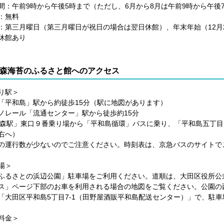
間：午前9時から午後5時まで（ただし、6月から8月は午前9時から午後
：無料
：第三月曜日（第三月曜日が祝日の場合は翌日休館）、年末年始（12月
休館あり
森海苔のふるさと館へのアクセス
り駅＞
「平和島」駅から約徒歩15分（駅に地図があります）
ノレール「流通センター」駅から徒歩約15分
大森駅」東口９番乗り場から「平和島循環」バスに乗り、「平和島五丁目
右へ）
の運行数が少ないのでご注意ください。時刻表は、京急バスのサイトで
場＞
ふるさとの浜辺公園」駐車場をご利用ください。道順は、大田区役所公
ス」ページ下部のお車を利用される場合の地図をご覧ください。公園の
「大田区平和島5丁目7-1（田野屋酒販平和島配送センター）」で、駐
料金＞