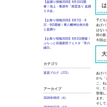
【盆踊り情報2026】8月15日開
は
催！池上・養源寺「精霊送り 盆踊
り大会」
子ども
【お祭り情報2026】8月7日・8
日・9日開催！東八幡神社例大祭
あげパ
と盆踊り
はない
祥の新
【お祭り情報2026】8月2日開催！
今回は
ぷらっと武蔵新田フェスタ「宵の
縁日」
大
カテゴリ
賃貸ブログ（272）
あげパ
から「
こ、ね
り、た
アーカイブ
登場し
2026年08月（4）
ます。
そして