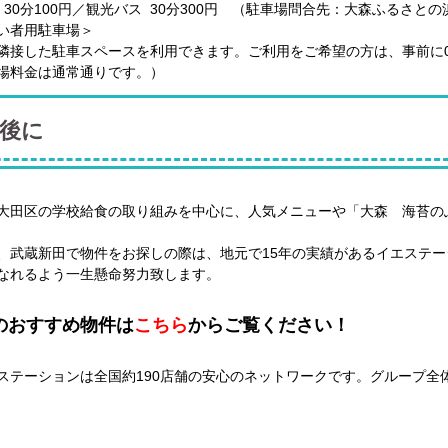
30分100円／観光バス 30分300円 （駐車場問合先：大森ふるさとの浜辺公
い者用駐車場＞
隣接した駐車スペースを利用できます。ご利用をご希望の方は、事前に03-5
場料金は通常通りです。）
後に
大田区の学校給食の取り組みを中心に、人気メニューや「大森 海苔の
、武蔵新田で物件をお探しの際は、地元で15年の実績があるイエステ
なれるよう一生懸命努力致します。
のおすすめ物件は
こちら
からご覧ください！
ステーションは全国約190店舗の安心のネットワークです。グループ全体