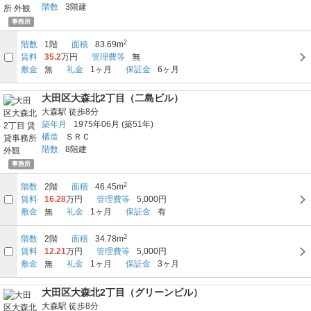
階数
3階建
事務所
2
階数
1階
面積
83.69m
賃料
35.2
万円
管理費等
無
敷金
無
礼金
1ヶ月
保証金
6ヶ月
大田区大森北2丁目（二島ビル）
大森駅
徒歩8分
築年月
1975年06月
(築51年)
構造
ＳＲＣ
階数
8階建
事務所
2
階数
2階
面積
46.45m
賃料
16.28
万円
管理費等
5,000円
敷金
無
礼金
1ヶ月
保証金
有
2
階数
2階
面積
34.78m
賃料
12.21
万円
管理費等
5,000円
敷金
無
礼金
1ヶ月
保証金
3ヶ月
大田区大森北2丁目（グリーンビル）
大森駅
徒歩8分