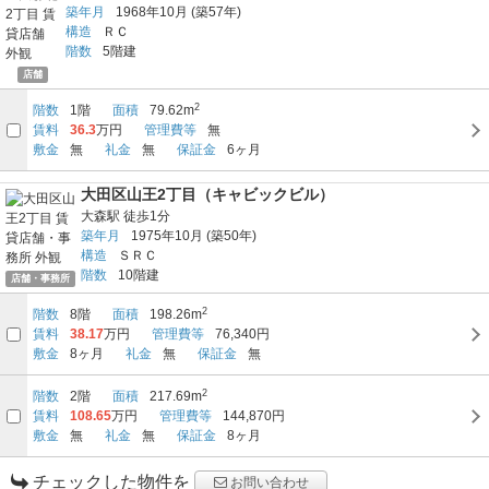
築年月
1968年10月
(築57年)
構造
ＲＣ
階数
5階建
店舗
2
階数
1階
面積
79.62m
賃料
36.3
万円
管理費等
無
敷金
無
礼金
無
保証金
6ヶ月
大田区山王2丁目（キャビックビル）
大森駅
徒歩1分
築年月
1975年10月
(築50年)
構造
ＳＲＣ
階数
10階建
店舗・事務所
2
階数
8階
面積
198.26m
賃料
38.17
万円
管理費等
76,340円
敷金
8ヶ月
礼金
無
保証金
無
2
階数
2階
面積
217.69m
賃料
108.65
万円
管理費等
144,870円
敷金
無
礼金
無
保証金
8ヶ月
チェックした物件を
お問い合わせ