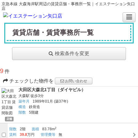
京急本線 大森海岸駅周辺の賃貸店舗・事務所一覧｜イエステーション矢口
店
賃貸店舗・賃貸事務所一覧
検索条件を変更
9
件
チェックした物件を
お問い合わせ
大田区大森北1丁目（ダイヤビル）
大森駅
徒歩3分
築年月
1989年01月
(築37年)
構造
鉄骨造
階数
5階建
店舗
2
階数
2階
面積
83.78m
賃料
39.8
万円
管理費等
無