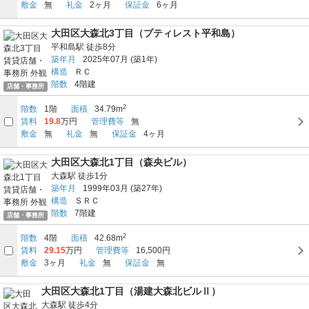
敷金
無
礼金
2ヶ月
保証金
6ヶ月
大田区大森北3丁目（プティレスト平和島）
平和島駅
徒歩8分
築年月
2025年07月
(築1年)
構造
ＲＣ
階数
4階建
店舗・事務所
2
階数
1階
面積
34.79m
賃料
19.8
万円
管理費等
無
敷金
無
礼金
無
保証金
4ヶ月
大田区大森北1丁目（森央ビル）
大森駅
徒歩1分
築年月
1999年03月
(築27年)
構造
ＳＲＣ
階数
7階建
店舗・事務所
2
階数
4階
面積
42.68m
賃料
29.15
万円
管理費等
16,500円
敷金
3ヶ月
礼金
無
保証金
無
大田区大森北1丁目（湯建大森北ビルⅡ）
大森駅
徒歩4分