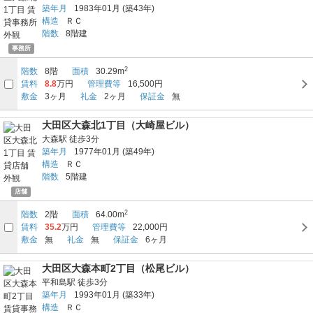
築年月
1983年01月
(築43年)
構造
ＲＣ
階数
8階建
事務所
2
階数
8階
面積
30.29m
賃料
8.8
万円
管理費等
16,500円
敷金
3ヶ月
礼金
2ヶ月
保証金
無
大田区大森北1丁目（大崎屋ビル）
大森駅
徒歩3分
築年月
1977年01月
(築49年)
構造
ＲＣ
階数
5階建
店舗
2
階数
2階
面積
64.00m
賃料
35.2
万円
管理費等
22,000円
敷金
無
礼金
無
保証金
6ヶ月
大田区大森本町2丁目（松尾ビル）
平和島駅
徒歩3分
築年月
1993年01月
(築33年)
構造
ＲＣ