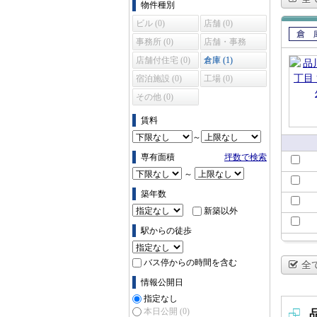
物件種別
ビル (0)
店舗 (0)
事務所 (0)
店舗・事務
賃貸
所 (0)
店舗付住宅 (0)
倉庫 (1)
宿泊施設 (0)
工場 (0)
その他 (0)
賃料
～
専有面積
坪数で検索
～
築年数
新築以外
駅からの徒歩
バス停からの時間を含む
全
情報公開日
指定なし
本日公開
(0)