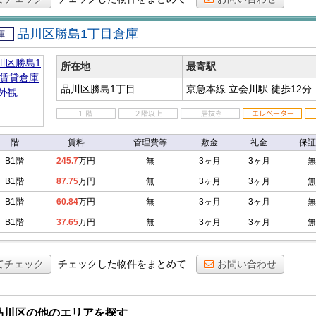
品川区勝島1丁目倉庫
倉庫
所在地
最寄駅
品川区勝島1丁目
京急本線 立会川駅
徒歩12分
階
賃料
管理費等
敷金
礼金
保証
B1階
245.7
万円
無
3ヶ月
3ヶ月
無
B1階
87.75
万円
無
3ヶ月
3ヶ月
無
B1階
60.84
万円
無
3ヶ月
3ヶ月
無
B1階
37.65
万円
無
3ヶ月
3ヶ月
無
てチェック
チェックした物件をまとめて
お問い合わせ
品川区の他のエリアを探す