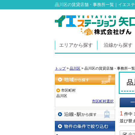
品川区の賃貸店舗・事務所一覧｜イエステ
エリアから探す
沿線から探す
トップ
>
品川区
>
品川区の賃貸店舗・事務所一覧
品
地域から探す
市区町村
品川区
市区町村選択
一覧で
1
件中 
並び替
沿線・駅から探す
物件の条件で絞り込む
全