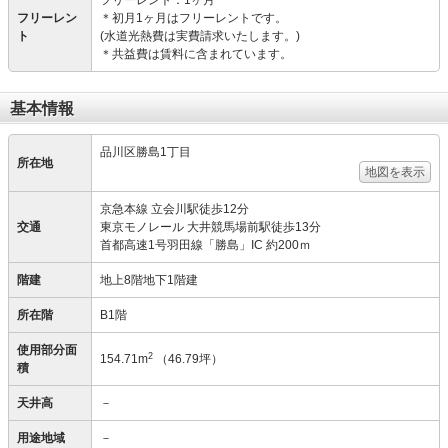
フリーレント：1ヶ月
フリーレン
＊初月1ヶ月はフリーレントです。
ト
(水道光熱費は実費請求いたします。)
＊共益費は賃料に含まれています。
基本情報
品川区勝島1丁目
所在地
地図を表示
京急本線 立会川駅徒歩12分
交通
東京モノレール 大井競馬場前駅徒歩13分
首都高速1号羽田線「勝島」IC 約200ｍ
階建
地上8階地下1階建
所在階
B1階
使用部分面
2
154.71m
（46.79坪）
積
天井高
－
用途地域
－