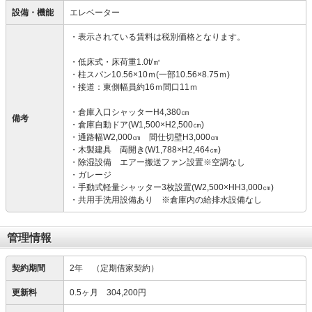
設備・機能
エレベーター
・表示されている賃料は税別価格となります。
・低床式・床荷重1.0t/㎡
・柱スパン10.56×10ｍ(一部10.56×8.75ｍ)
・接道：東側幅員約16ｍ間口11ｍ
・倉庫入口シャッターH4,380㎝
備考
・倉庫自動ドア(W1,500×H2,500㎝)
・通路幅W2,000㎝ 間仕切壁H3,000㎝
・木製建具 両開き(W1,788×H2,464㎝)
・除湿設備 エアー搬送ファン設置※空調なし
・ガレージ
・手動式軽量シャッター3枚設置(W2,500×HH3,000㎝)
・共用手洗用設備あり ※倉庫内の給排水設備なし
管理情報
契約期間
2年
（定期借家契約）
更新料
0.5ヶ月 304,200円