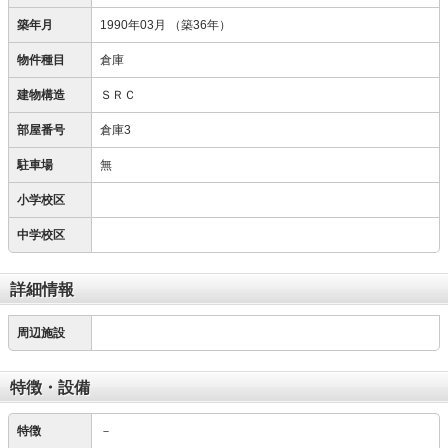
築年月
1990年03月
（築36年）
物件種目
倉庫
建物構造
ＳＲＣ
部屋番号
倉庫3
駐車場
無
小学校区
中学校区
詳細情報
周辺施設
特徴・設備
特徴
－