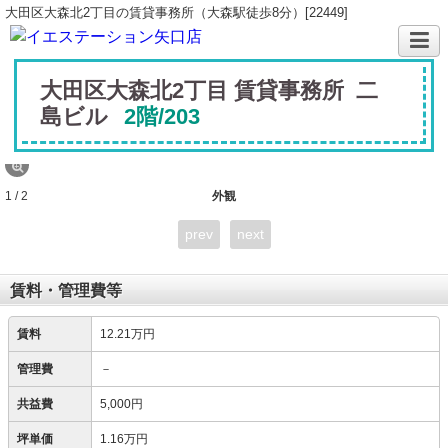
大田区大森北2丁目の賃貸事務所（大森駅徒歩8分）[22449]
大田区大森北2丁目 賃貸事務所 二
島ビル
2階/203
1 / 2
外観
prev
next
賃料・管理費等
賃料
12.21万円
管理費
－
共益費
5,000円
坪単価
1.16万円