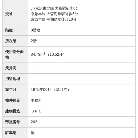
JR京浜東北線 大森駅徒歩8分
交通
京急本線 大森海岸駅徒歩5分
京急本線 平和島駅徒歩10分
階建
8階建
所在階
2階
使用部分面
2
34.78m
（10.52坪）
積
天井高
－
用途地域
－
築年月
1975年06月
（築51年）
物件種目
事務所
建物構造
ＳＲＣ
部屋番号
203
駐車場
無