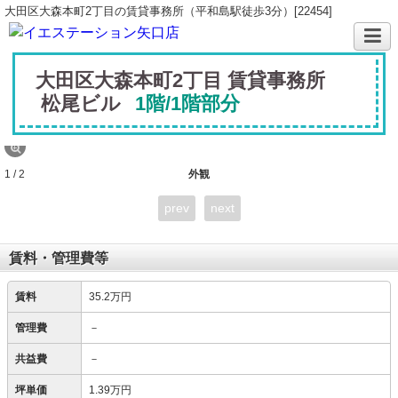
大田区大森本町2丁目の賃貸事務所（平和島駅徒歩3分）[22454]
大田区大森本町2丁目 賃貸事務所
松尾ビル
1階/1階部分
1 / 2
外観
prev
next
賃料・管理費等
賃料
35.2万円
管理費
－
共益費
－
坪単価
1.39万円