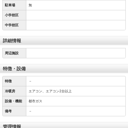
駐車場
無
小学校区
中学校区
詳細情報
周辺施設
特徴・設備
特徴
－
冷暖房
エアコン、エアコン2台以上
設備・機能
都市ガス
備考
－
管理情報