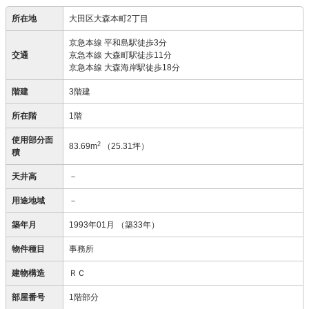
所在地
大田区大森本町2丁目
京急本線 平和島駅徒歩3分
交通
京急本線 大森町駅徒歩11分
京急本線 大森海岸駅徒歩18分
階建
3階建
所在階
1階
使用部分面
2
83.69m
（25.31坪）
積
天井高
－
用途地域
－
築年月
1993年01月
（築33年）
物件種目
事務所
建物構造
ＲＣ
部屋番号
1階部分