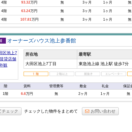
4階
93.32
万円
無
3ヶ月
1ヶ月
無
4階
63.24
万円
無
3ヶ月
1ヶ月
無
4階
107.81
万円
無
3ヶ月
1ヶ月
無
オーナーズハウス池上参番館
店舗
所在地
最寄駅
大田区池上7丁目
東急池上線 池上駅
徒歩7分
階
賃料
管理費等
敷金
礼金
保証
1階
6.6
万円
無
2ヶ月
1ヶ月
無
てチェック
チェックした物件をまとめて
お問い合わせ