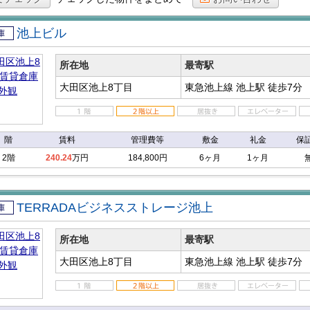
池上ビル
倉庫
所在地
最寄駅
大田区池上8丁目
東急池上線 池上駅
徒歩7分
階
賃料
管理費等
敷金
礼金
保
2階
240.24
万円
184,800円
6ヶ月
1ヶ月
TERRADAビジネスストレージ池上
倉庫
所在地
最寄駅
大田区池上8丁目
東急池上線 池上駅
徒歩7分