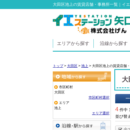
大田区池上の賃貸店舗・事務所一覧｜イエ
エリアから探す
沿線から探す
トップ
>
大田区
>
池上
>
大田区池上の賃貸店舗
大
地域から探す
市区町村
大田区
市区町村選択
エリア
一覧で
池上
4
件中 
エリア選択
並び替
全