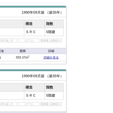
1990年09月築
（築35年）
構造
階数
ＳＲＣ
5階建
証金
面積
詳細
2
無
555.37m
詳細を見る
1990年09月築
（築35年）
構造
階数
ＳＲＣ
5階建