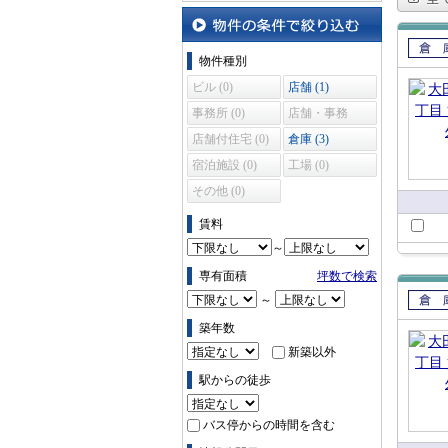
沿線・駅から探す
物件の条件で絞り込む
物件種別
賃貸
ビル (0)
店舗 (1)
事務所 (0)
店舗・事務
所 (0)
店舗付住宅 (0)
倉庫 (3)
宿泊施設 (0)
工場 (0)
その他 (0)
賃料
～
専有面積
坪数で検索
～
賃貸
築年数
新築以外
駅からの徒歩
バス停からの時間を含む