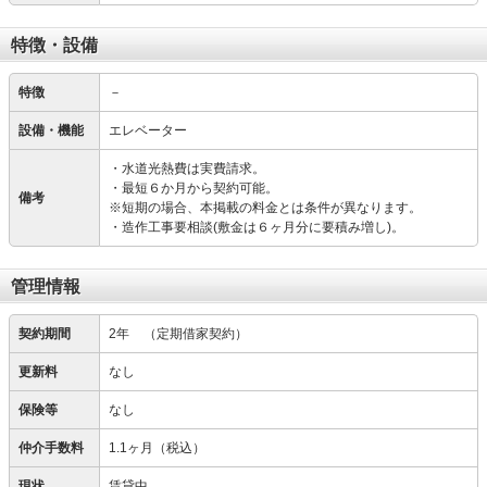
特徴・設備
特徴
－
設備・機能
エレベーター
・水道光熱費は実費請求。
・最短６か月から契約可能。
備考
※短期の場合、本掲載の料金とは条件が異なります。
・造作工事要相談(敷金は６ヶ月分に要積み増し)。
管理情報
契約期間
2年
（定期借家契約）
更新料
なし
保険等
なし
仲介手数料
1.1ヶ月（税込）
現状
賃貸中