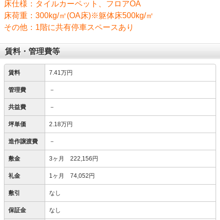
床仕様：タイルカーペット、フロアOA
床荷重：300kg/㎡(OA床)※躯体床500kg/㎡
その他：1階に共有停車スペースあり
賃料・管理費等
賃料
7.41万円
管理費
－
共益費
－
坪単価
2.18万円
造作譲渡費
－
敷金
3ヶ月 222,156円
礼金
1ヶ月 74,052円
敷引
なし
保証金
なし