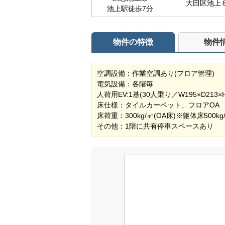
大田区池上
池上駅徒歩7分
物件の特徴
物件
空調設備：作業空調あり(フロア管理)
電気設備：各階毎
人荷用EV:1基(30人乗り／W195×D213×H
床仕様：タイルカーペット、フロアOA
床荷重：300kg/㎡(OA床)※躯体床500kg
その他：1階に共有停車スペースあり