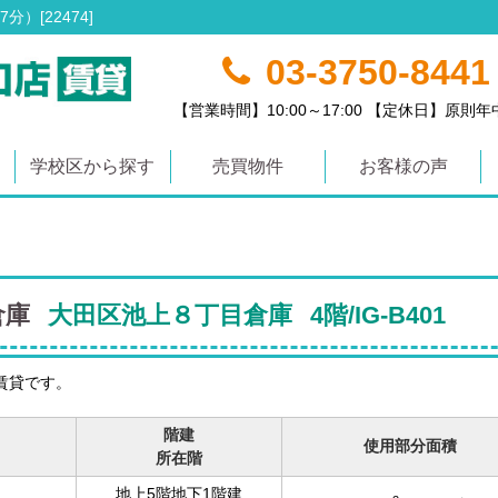
[22474]
03-3750-8441
【営業時間】10:00～17:00 【定休日】原則
学校区から探す
売買物件
お客様の声
倉庫
大田区池上８丁目倉庫
4階/IG-B401
賃貸です。
階建
使用部分面積
所在階
地上5階地下1階建