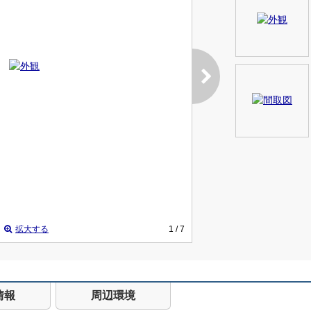
拡大する
1
/ 7
情報
周辺環境