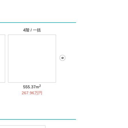
4階 / 一括
4階 / IG-B402
4階 
>
2
2
555.37m
105.59m
1
267.96万円
63.24万円
1