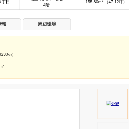
2
８丁目
155.80m
（47.12坪）
4階
情報
周辺環境
230㎝)
/㎡