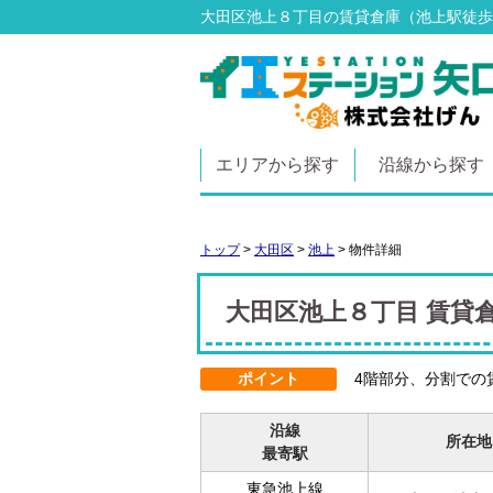
大田区池上８丁目の賃貸倉庫（池上駅徒歩7分）
エリアから探す
沿線から探す
トップ
>
大田区
>
池上
>
物件詳細
大田区池上８丁目 賃貸
ポイント
4階部分、分割での
沿線
所在地
最寄駅
東急池上線