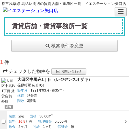
都営浅草線 馬込駅周辺の賃貸店舗・事務所一覧｜イエステーション矢口店
賃貸店舗・賃貸事務所一覧
検索条件を変更
1
件
チェックした物件を
お問い合わせ
大田区中馬込1丁目（レジデンスオザキ）
荏原町駅
徒歩8分
築年月
1991年03月
(築35年)
構造
鉄骨造
階数
3階建
店舗
2
階数
2階
面積
30.00m
賃料
16.5
万円
管理費等
5,500円
敷金
2ヶ月
礼金
1ヶ月
保証金
無