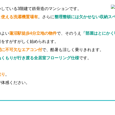
いしている3階建て鉄骨造のマンションです。
ま使える洗濯機置場有
。さらに
整理整頓には欠かせない収納ス
のよい
蓮沼駅徒歩4分立地の物件
で、そのうえ
「部屋はとにかく
日をすがすがしく始められます。
間に不可欠なエアコン付
で、酷暑も涼しく乗りきれます。
ぬくもりが行き渡る全居室フローリング仕様
です。
取り
。
で体感ください。