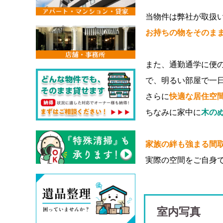
当物件は弊社が取扱
お持ちの物をそのま
また、通勤通学に便
で、明るい部屋で一
さらに
快適な居住空
ちなみに家中に
木の
家族の絆も強まる間
実際の空間をご自身
室内写真