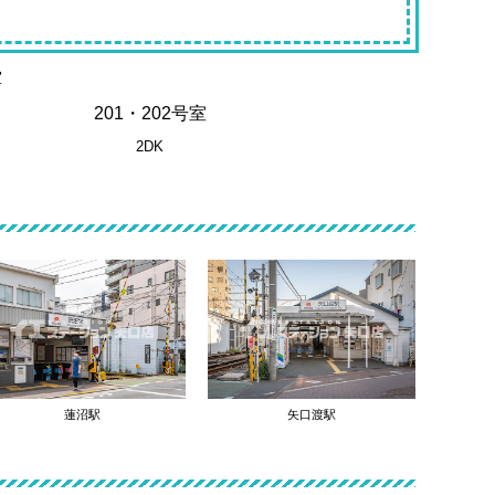
201・202号室
2DK
蓮沼駅
矢口渡駅