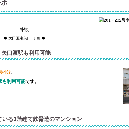
ーポ
外観
◆ 大田区東矢口1丁目 ◆
｜矢口渡駅も利用可能
歩4分
。
駅も利用可能
です。
ている3階建て鉄骨造のマンション