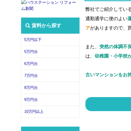
弊社でご紹介してい
通勤通学に便のよい
賃料から探す
ア
がありますので、
5万円以下
また、
突然の体調不
5万円台
は、
幼稚園・小学校
6万円台
古いマンションをお
7万円台
8万円台
9万円台
10万円以上