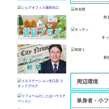
外
キ
和
周辺環境
単身者・小