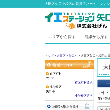
大田区矢口小校区の賃貸アパート・マンシ
エリアから探す
沿線から探す
トップ
>
大田区
>
矢口小
>
大田区矢口小校区の
大
地域から探す
市区町村
大田区
市区町村選択
小学校区
一覧で
矢口小
1
件中 
小学校区選択
並び替
全