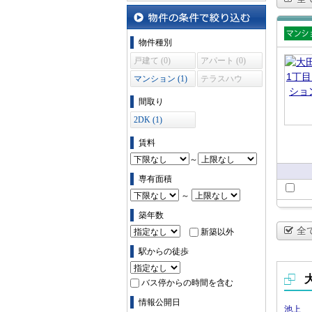
沿線・駅から探す
物件の条件で絞り込む
物件種別
賃貸
戸建て (0)
アパート (0)
ショ
マンション (1)
テラスハウ
ス (0)
間取り
2DK (1)
賃料
～
専有面積
～
築年数
全
新築以外
駅からの徒歩
バス停からの時間を含む
情報公開日
池上