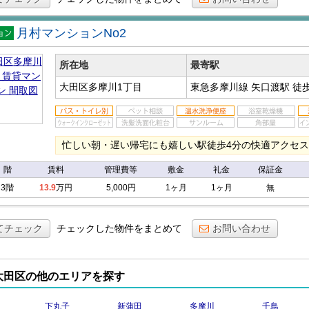
月村マンションNo2
マン
ン
所在地
最寄駅
大田区多摩川1丁目
東急多摩川線 矢口渡駅
徒
忙しい朝・遅い帰宅にも嬉しい駅徒歩4分の快適アクセス
階
賃料
管理費等
敷金
礼金
保証金
3階
13.9
万円
5,000円
1ヶ月
1ヶ月
無
てチェック
チェックした物件をまとめて
お問い合わせ
大田区の他のエリアを探す
下丸子
新蒲田
多摩川
千鳥