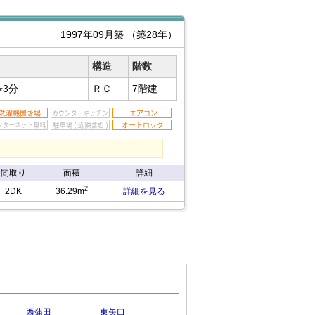
1997年09月築
（築28年）
構造
階数
歩3分
ＲＣ
7階建
間取り
面積
詳細
2
2DK
36.29m
詳細を見る
西蒲田
東矢口