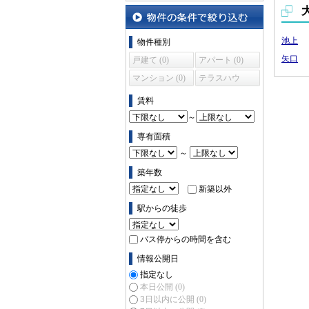
沿線・駅から探す
物件の条件で絞り込む
池上
物件種別
矢口
戸建て (0)
アパート (0)
マンション (0)
テラスハウ
ス (0)
賃料
～
専有面積
～
築年数
新築以外
駅からの徒歩
バス停からの時間を含む
情報公開日
指定なし
本日公開
(0)
3日以内に公開
(0)