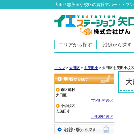
大田区志茂田小校区の賃貸アパート・マン
エリアから探す
沿線から探す
トップ
>
大田区
>
志茂田小
>
大田区志茂田小校
大
地域から探す
市区町村
大田区
市区町村選択
小学校区
志茂田小
小学校区選択