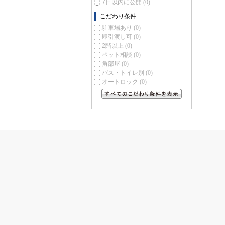
7日以内に公開
(0)
こだわり条件
駐車場あり
(0)
即引渡し可
(0)
2階以上
(0)
ペット相談
(0)
角部屋
(0)
バス・トイレ別
(0)
オートロック
(0)
すべてのこだわり条件を見る