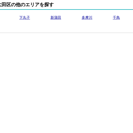
大田区の他のエリアを探す
下丸子
新蒲田
多摩川
千鳥