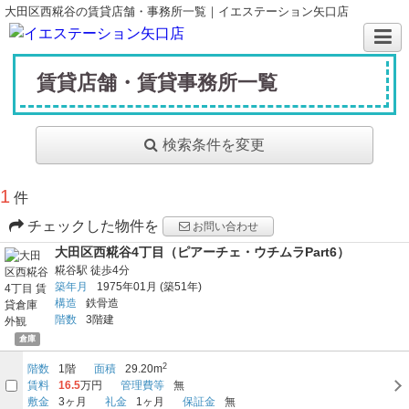
大田区西糀谷の賃貸店舗・事務所一覧｜イエステーション矢口店
賃貸店舗・賃貸事務所一覧
検索条件を変更
1
件
チェックした物件を
お問い合わせ
大田区西糀谷4丁目（ピアーチェ・ウチムラPart6）
糀谷駅
徒歩4分
築年月
1975年01月
(築51年)
構造
鉄骨造
階数
3階建
倉庫
2
階数
1階
面積
29.20m
賃料
16.5
万円
管理費等
無
敷金
3ヶ月
礼金
1ヶ月
保証金
無