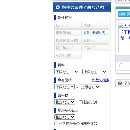
沿線・駅から探す
物件の条件で絞り込む
物件種別
賃貸
ビル (0)
店舗 (0)
舗・
所
事務所 (0)
店舗・事務所 (1)
店舗付住宅 (0)
倉庫 (0)
宿泊施設 (0)
工場 (0)
その他 (0)
賃料
～
専有面積
坪数で検索
全
～
築年数
新築以外
駅からの徒歩
バス停からの時間を含む