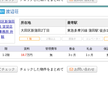
渡辺荘
店
事務
所在地
最寄駅
大田区新蒲田2丁目
東急多摩川線 蒲田駅
徒歩1
階
賃料
管理費等
敷金
礼金
保
1-2階
18.7
万円
無
3ヶ月
1ヶ月
てチェック
チェックした物件をまとめて
お問い合わせ