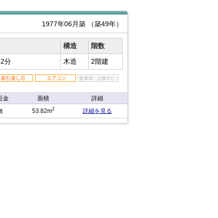
1977年06月築
（築49年）
構造
階数
2分
木造
2階建
証金
面積
詳細
2
無
53.82m
詳細を見る