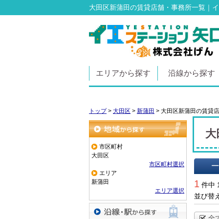
大田区新蒲田の賃貸店舗・事務所一覧｜イ
エリアから探す
沿線から探す
トップ
>
大田区
>
新蒲田
>
大田区新蒲田の賃貸
大
地域から探す
市区町村
大田区
市区町村選択
エリア
一覧で
新蒲田
1
件中 
エリア選択
並び替
全