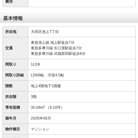
費用
基本情報
所在地
大田区池上7丁目
東急池上線 池上駅徒歩7分
交通
東急多摩川線 矢口渡駅徒歩7分
東急多摩川線 武蔵新田駅徒歩8分
間取り
1LDK
間取り詳細
LDK8帖、洋室4.5帖
階数
地上4階地下1階建
所在階
3階
2
専有面積
30.09m
（9.10坪）
築年月
2026年06月
物件種目
マンション