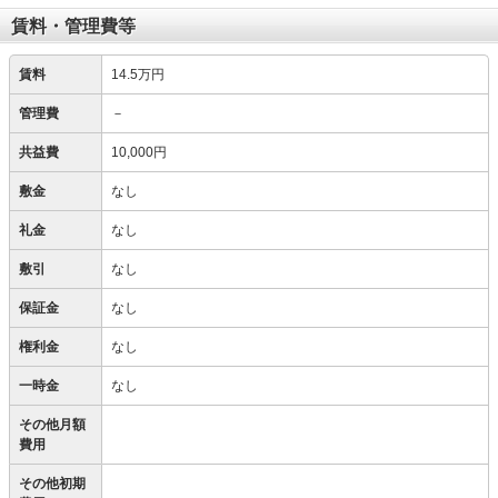
賃料・管理費等
賃料
14.5万円
管理費
－
共益費
10,000円
敷金
なし
礼金
なし
敷引
なし
保証金
なし
権利金
なし
一時金
なし
その他月額
費用
その他初期