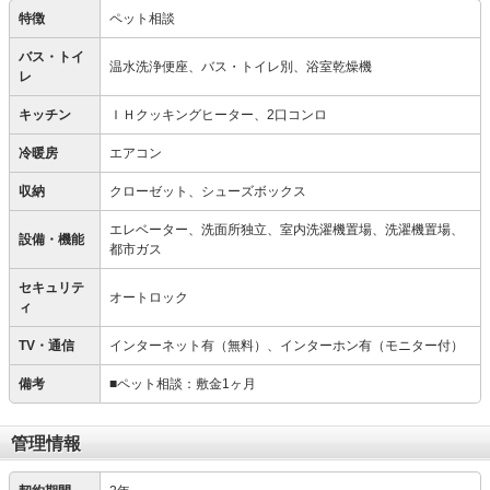
特徴
ペット相談
バス・トイ
温水洗浄便座、バス・トイレ別、浴室乾燥機
レ
キッチン
ＩＨクッキングヒーター、2口コンロ
冷暖房
エアコン
収納
クローゼット、シューズボックス
エレベーター、洗面所独立、室内洗濯機置場、洗濯機置場、
設備・機能
都市ガス
セキュリテ
オートロック
ィ
TV・通信
インターネット有（無料）、インターホン有（モニター付）
備考
■ペット相談：敷金1ヶ月
管理情報