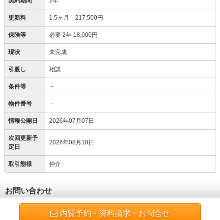
契約期間
2年
更新料
1.5ヶ月 217,500円
保険等
必要
2年 18,000円
現状
未完成
引渡し
相談
条件等
－
物件番号
－
情報公開日
2026年07月07日
次回更新予
2026年08月18日
定日
取引態様
仲介
お問い合わせ
内覧予約・資料請求・お問合せ