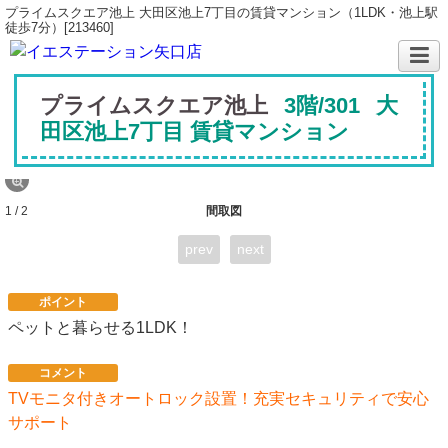
プライムスクエア池上 大田区池上7丁目の賃貸マンション（1LDK・池上駅
徒歩7分）[213460]
プライムスクエア池上
3階/301
大
田区池上7丁目 賃貸マンション
1 / 2
間取図
prev
next
ポイント
ペットと暮らせる1LDK！
コメント
TVモニタ付きオートロック設置！充実セキュリティで安心
サポート