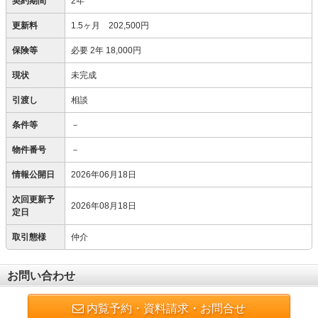
契約期間
2年
更新料
1.5ヶ月 202,500円
保険等
必要
2年 18,000円
現状
未完成
引渡し
相談
条件等
－
物件番号
－
情報公開日
2026年06月18日
次回更新予
2026年08月18日
定日
取引態様
仲介
お問い合わせ
内覧予約・資料請求・お問合せ