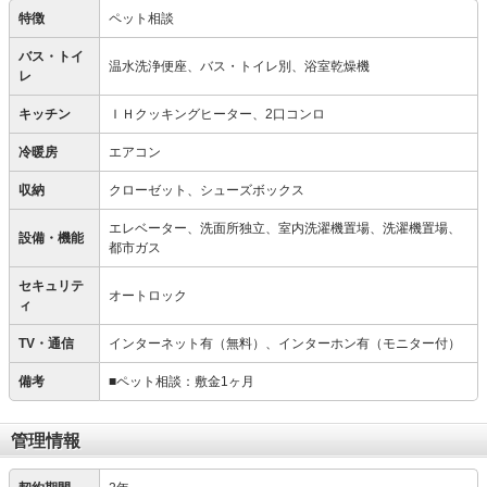
特徴
ペット相談
バス・トイ
温水洗浄便座、バス・トイレ別、浴室乾燥機
レ
キッチン
ＩＨクッキングヒーター、2口コンロ
冷暖房
エアコン
収納
クローゼット、シューズボックス
エレベーター、洗面所独立、室内洗濯機置場、洗濯機置場、
設備・機能
都市ガス
セキュリテ
オートロック
ィ
TV・通信
インターネット有（無料）、インターホン有（モニター付）
備考
■ペット相談：敷金1ヶ月
管理情報