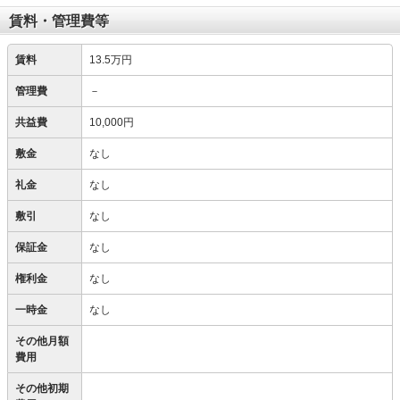
賃料・管理費等
賃料
13.5万円
管理費
－
共益費
10,000円
敷金
なし
礼金
なし
敷引
なし
保証金
なし
権利金
なし
一時金
なし
その他月額
費用
その他初期