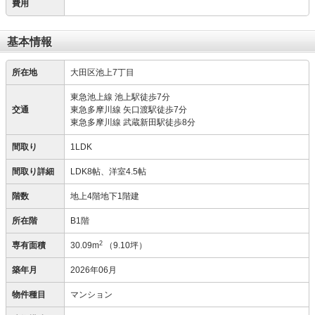
費用
基本情報
所在地
大田区池上7丁目
東急池上線 池上駅徒歩7分
交通
東急多摩川線 矢口渡駅徒歩7分
東急多摩川線 武蔵新田駅徒歩8分
間取り
1LDK
間取り詳細
LDK8帖、洋室4.5帖
階数
地上4階地下1階建
所在階
B1階
2
専有面積
30.09m
（9.10坪）
築年月
2026年06月
物件種目
マンション