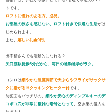
トです。
ロフトに憧れのある方、必見。
お部屋の狭さを感じない、ロフト付きで快適な生活
がは
じめられます。
また、
嬉しい礼金0円。
出不精さんでも活動的になれる？
矢口渡駅徒歩5分だから、毎日の通勤通学がラク。
コンロは
細やかな温度調節で天ぷらやフライがサックサ
クに揚がるIHクッキングヒーター付
です。
防犯面もバッチリの、
細やか安心のディンプルキーのデ
コボコ穴が非常に複雑な暗号となって
、空き巣の侵入を
防ぎます。