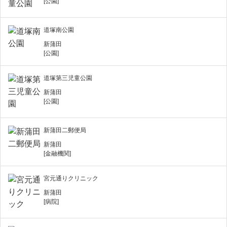
[公園]
道塚南公園
新蒲田
[公園]
道塚第三児童公園
新蒲田
[公園]
新蒲田二郵便局
新蒲田
[金融機関]
宮元通りクリニック
新蒲田
[病院]