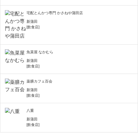
宅配とんかつ専門 かさねや蒲田店
新蒲田
[飲食店]
魚菜屋 なかむら
新蒲田
[飲食店]
薬膳カフェ百会
新蒲田
[飲食店]
八重
新蒲田
[飲食店]