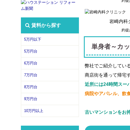
約徒
岩崎内科
賃料から探す
約徒
5万円以下
単身者～カ
5万円台
6万円台
弊社でご紹介してい
商店街を通って帰宅
7万円台
近所には24時間スー
8万円台
病院やアパレル、飲
9万円台
10万円以上
古いマンションをお