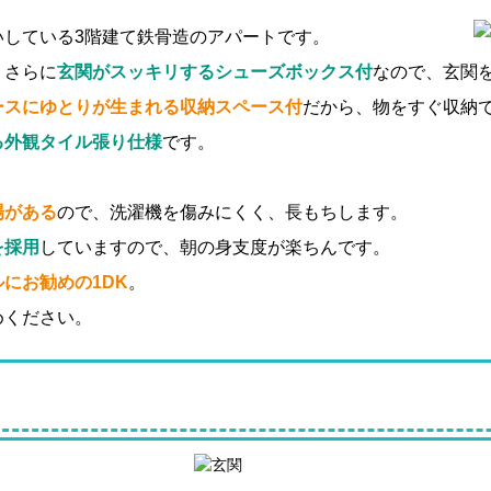
いしている3階建て鉄骨造のアパートです。
。さらに
玄関がスッキリするシューズボックス付
なので、玄関
ースにゆとりが生まれる収納スペース付
だから、物をすぐ収納
る外観タイル張り仕様
です。
場がある
ので、洗濯機を傷みにくく、長もちします。
を採用
していますので、朝の身支度が楽ちんです。
にお勧めの1DK
。
めください。