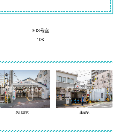
303号室
1DK
矢口渡駅
蓮沼駅