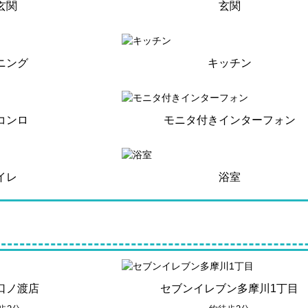
玄関
玄関
ニング
キッチン
コンロ
モニタ付きインターフォン
イレ
浴室
口ノ渡店
セブンイレブン多摩川1丁目