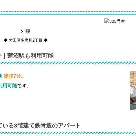
外観
◆ 大田区多摩川2丁目 ◆
分｜蓮沼駅も利用可能
駅
徒歩7分
。
利用可能
です。
ている3階建て鉄骨造のアパート