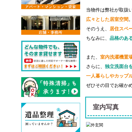
当物件は弊社が取扱
広々とした居室空間
そのうえ、
居住スペ
ちなみに、
品格のあ
また、
室内洗濯機置
さらに、
独立洗面台
一人暮らしやカップル
ぜひその目でお確か
室内写真