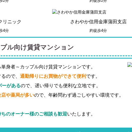
歩2分
約徒歩2分
クリニック
さわやか信用金庫蒲田支店
歩4分
約徒歩4分
ップル向け賃貸マンション
る単身者～カップル向け賃貸マンションです。
するので、
通勤帰りにお買物ができて便利
です。
パーがある
ので、遅い帰りでも便利な立地です。
食店や薬局が多い
ので、年齢問わず過ごしやすい環境です。
持ちのオーナー様のご相談も歓迎
いたします。