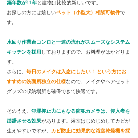
築年数が11年
と建物は比較的新しいです。
お探しの方には嬉しい
ペット（小型犬）相談可物件
で
す。
水回り作業台コンロと一連の流れがスムーズなシステム
キッチンを採用
しておりますので、お料理がはかどりま
す。
さらに、
毎日のメイクは入念にしたい！ という方にお
すすめの洗面所独立の仕様
なので、メイクやヘアセット
グッズの収納場所も確保できて快適です。
そのうえ、
犯罪抑止力にもなる防犯カメラは、侵入者を
躊躇させる効果
があります。浴室はじめじめしてカビが
生えやすいですが、
カビ防止に効果的な浴室乾燥機を採