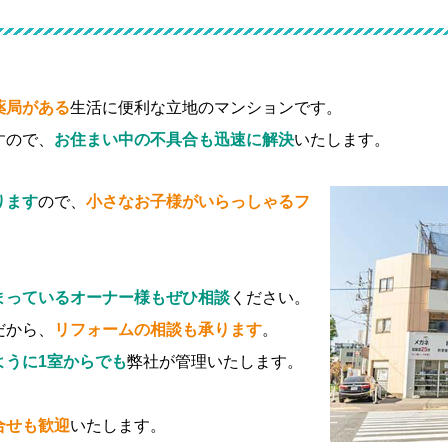
薬局がある
生活に便利な立地のマンションです。
すので、
お住まい中の不具合も迅速に解決
いたします。
ります
ので、
小さなお子様がいらっしゃるフ
まっているオーナー様もぜひ相談
ください。
だから、
リフォームの相談も承ります
。
ように1室からでも
弊社が管理いたします。
合せも歓迎
いたします。