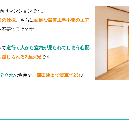
ー向けマンションです。
ロの仕様
、さらに
面倒な設置工事不要のエア
も不要でラクです。
べて
道行く人から室内が見られてしまう心配
を感じられる2面採光
です。
6分立地
の物件で、
蒲田駅まで電車で2分
と
。