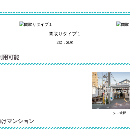
間取りタイプ１
2階：2DK
利用可能
矢口渡駅
向けマンション