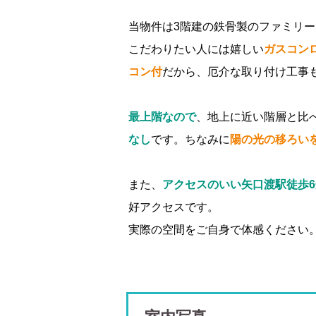
当物件は3階建の鉄骨製のファミリ
こだわりたい人には嬉しい
ガスコン
コン付
だから、厄介な取り付け工事
最上階なので
、地上に近い階層と比
なし
です。ちなみに
陽の光の移ろい
また、
アクセスのいい矢口渡駅徒歩
好アクセスです。
実際の空間をご自身で体感ください