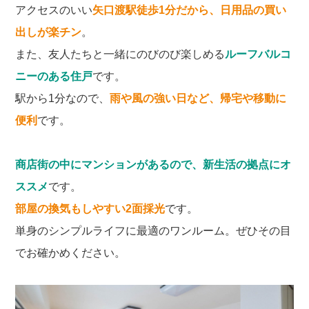
アクセスのいい
矢口渡駅徒歩1分だから、日用品の買い
出しが楽チン
。
また、友人たちと一緒にのびのび楽しめる
ルーフバルコ
ニーのある住戸
です。
駅から1分なので、
雨や風の強い日など、帰宅や移動に
便利
です。
商店街の中にマンションがあるので、新生活の拠点にオ
ススメ
です。
部屋の換気もしやすい2面採光
です。
単身のシンプルライフに最適のワンルーム。ぜひその目
でお確かめください。