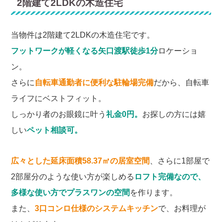
2階建て2LDKの木造住宅
当物件は2階建て2LDKの木造住宅です。
フットワークが軽くなる矢口渡駅徒歩1分
ロケーショ
ン。
さらに
自転車通勤者に便利な駐輪場完備
だから、自転車
ライフにベストフィット。
しっかり者のお眼鏡に叶う
礼金0円。
お探しの方には嬉
しい
ペット相談可。
広々とした延床面積58.37㎡の居室空間
、さらに1部屋で
2部屋分のような使い方が楽しめる
ロフト完備なので、
多様な使い方でプラスワンの空間
を作ります。
また、
3口コンロ仕様のシステムキッチン
で、お料理が