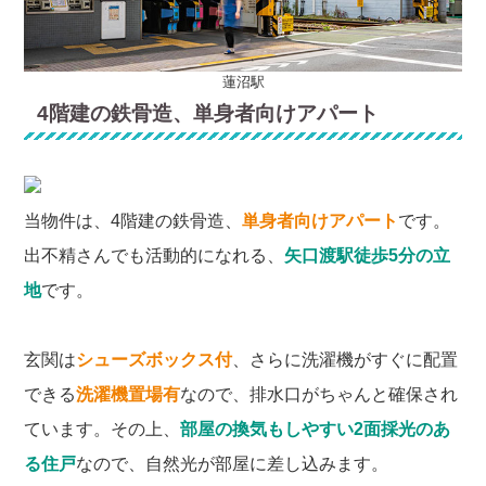
蓮沼駅
4階建の鉄骨造、単身者向けアパート
当物件は、4階建の鉄骨造、
単身者向けアパート
です。
出不精さんでも活動的になれる、
矢口渡駅徒歩5分の立
地
です。
玄関は
シューズボックス付
、さらに洗濯機がすぐに配置
できる
洗濯機置場有
なので、排水口がちゃんと確保され
ています。その上、
部屋の換気もしやすい2面採光のあ
る住戸
なので、自然光が部屋に差し込みます。