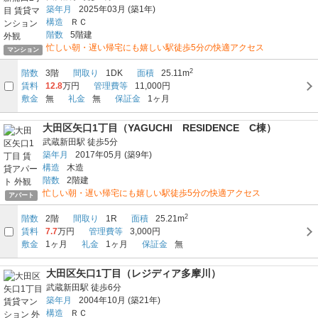
築年月
2025年03月
(築1年)
構造
ＲＣ
階数
5階建
忙しい朝・遅い帰宅にも嬉しい駅徒歩5分の快適アクセス
マンション
2
階数
3階
間取り
1DK
面積
25.11m
賃料
12.8
万円
管理費等
11,000円
敷金
無
礼金
無
保証金
1ヶ月
大田区矢口1丁目（YAGUCHI RESIDENCE C棟）
武蔵新田駅
徒歩5分
築年月
2017年05月
(築9年)
構造
木造
階数
2階建
忙しい朝・遅い帰宅にも嬉しい駅徒歩5分の快適アクセス
アパート
2
階数
2階
間取り
1R
面積
25.21m
賃料
7.7
万円
管理費等
3,000円
敷金
1ヶ月
礼金
1ヶ月
保証金
無
大田区矢口1丁目（レジディア多摩川）
武蔵新田駅
徒歩6分
築年月
2004年10月
(築21年)
構造
ＲＣ