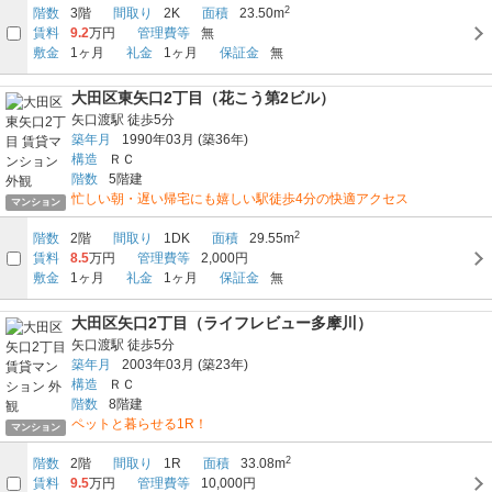
2
階数
3階
間取り
2K
面積
23.50m
賃料
9.2
万円
管理費等
無
敷金
1ヶ月
礼金
1ヶ月
保証金
無
大田区東矢口2丁目（花こう第2ビル）
矢口渡駅
徒歩5分
築年月
1990年03月
(築36年)
構造
ＲＣ
階数
5階建
忙しい朝・遅い帰宅にも嬉しい駅徒歩4分の快適アクセス
マンション
2
階数
2階
間取り
1DK
面積
29.55m
賃料
8.5
万円
管理費等
2,000円
敷金
1ヶ月
礼金
1ヶ月
保証金
無
大田区矢口2丁目（ライフレビュー多摩川）
矢口渡駅
徒歩5分
築年月
2003年03月
(築23年)
構造
ＲＣ
階数
8階建
ペットと暮らせる1R！
マンション
2
階数
2階
間取り
1R
面積
33.08m
賃料
9.5
万円
管理費等
10,000円