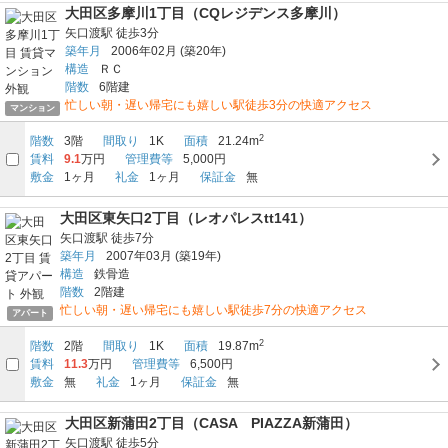
大田区多摩川1丁目（CQレジデンス多摩川）
矢口渡駅
徒歩3分
築年月
2006年02月
(築20年)
構造
ＲＣ
階数
6階建
忙しい朝・遅い帰宅にも嬉しい駅徒歩3分の快適アクセス
マンション
2
階数
3階
間取り
1K
面積
21.24m
賃料
9.1
万円
管理費等
5,000円
敷金
1ヶ月
礼金
1ヶ月
保証金
無
大田区東矢口2丁目（レオパレスtt141）
矢口渡駅
徒歩7分
築年月
2007年03月
(築19年)
構造
鉄骨造
階数
2階建
忙しい朝・遅い帰宅にも嬉しい駅徒歩7分の快適アクセス
アパート
2
階数
2階
間取り
1K
面積
19.87m
賃料
11.3
万円
管理費等
6,500円
敷金
無
礼金
1ヶ月
保証金
無
大田区新蒲田2丁目（CASA PIAZZA新蒲田）
矢口渡駅
徒歩5分