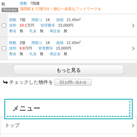
階数
7階建
蒲田駅まで2駅5分！都心へ多彩なフットワークを
マンション
2
階数
7階
間取り
1K
面積
21.45m
賃料
10.1
万円
管理費等
15,000円
敷金
無
礼金
無
保証金
無
2
階数
2階
間取り
1K
面積
21.45m
賃料
9.9
万円
管理費等
15,000円
敷金
無
礼金
無
保証金
無
もっと見る
チェックした物件を
お問い合わせ
メニュー
トップ