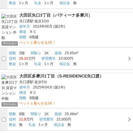
敷金
1ヶ月
礼金
1ヶ月
保証金
無
大田区矢口3丁目（パティーナ多摩川）
矢口渡駅
徒歩10分
築年月
2024年06月
(築2年)
構造
ＲＣ
階数
6階建
ペットと暮らせる1K！
マンション
2
階数
2階
間取り
1K
面積
25.65m
賃料
10.15
万円
管理費等
10,000円
敷金
1ヶ月
礼金
1ヶ月
保証金
無
大田区多摩川1丁目（S-RESIDENCE矢口渡）
矢口渡駅
徒歩5分
築年月
2025年04月
(築1年)
構造
ＲＣ
階数
8階建
ペットと暮らせる1K！
マンション
2
階数
8階
間取り
1K
面積
25.48m
賃料
11.9
万円
管理費等
15,000円
敷金
無
礼金
1ヶ月
保証金
無