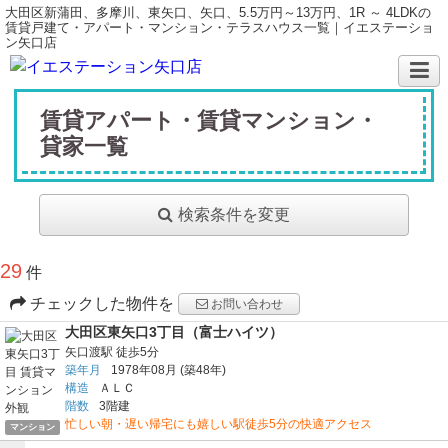
大田区新蒲田、多摩川、東矢口、矢口、5.5万円～13万円、1R ～ 4LDKの
賃貸戸建て・アパート・マンション・テラスハウス一覧｜イエステーショ
ン矢口店
賃貸アパート・賃貸マンション・
貸家一覧
検索条件を変更
29
件
チェックした物件を
お問い合わせ
大田区東矢口3丁目（富士ハイツ）
矢口渡駅
徒歩5分
築年月
1978年08月
(築48年)
構造
ＡＬＣ
階数
3階建
忙しい朝・遅い帰宅にも嬉しい駅徒歩5分の快適アクセス
マンション