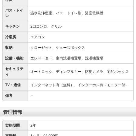
バス・トイ
温水洗浄便座、バス・トイレ別、浴室乾燥機
レ
キッチン
2口コンロ、グリル
冷暖房
エアコン
収納
クローゼット、シューズボックス
設備・機能
エレベーター、室内洗濯機置場、洗濯機置場
セキュリテ
オートロック、ディンプルキー、防犯カメラ、宅配ボックス
ィ
TV・通信
インターネット有（無料）、インターホン有（モニター付）
備考
－
管理情報
契約期間
2年