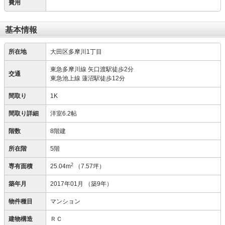
費用
基本情報
所在地
大田区多摩川1丁目
東急多摩川線 矢口渡駅徒歩2分
交通
東急池上線 蓮沼駅徒歩12分
間取り
1K
間取り詳細
洋室6.2帖
階数
8階建
所在階
5階
2
専有面積
25.04m
（7.57坪）
築年月
2017年01月
（築9年）
物件種目
マンション
建物構造
ＲＣ