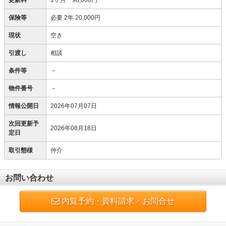
更新料
1ヶ月 98,000円
保険等
必要
2年 20,000円
現状
空き
引渡し
相談
条件等
－
物件番号
－
情報公開日
2026年07月07日
次回更新予
2026年08月18日
定日
取引態様
仲介
お問い合わせ
内覧予約・資料請求・お問合せ