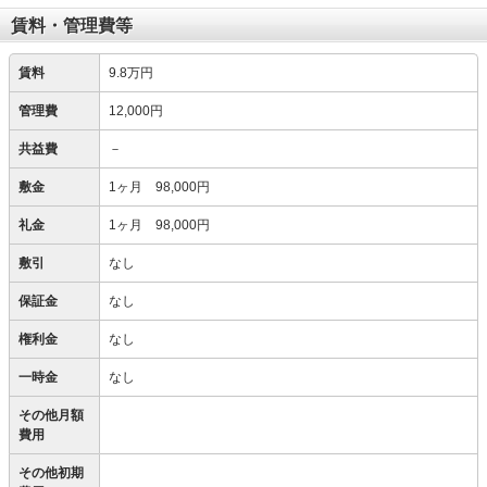
賃料・管理費等
賃料
9.8万円
管理費
12,000円
共益費
－
敷金
1ヶ月 98,000円
礼金
1ヶ月 98,000円
敷引
なし
保証金
なし
権利金
なし
一時金
なし
その他月額
費用
その他初期