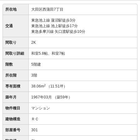
所在地
大田区西蒲田7丁目
東急池上線 蓮沼駅徒歩3分
交通
東急池上線 池上駅徒歩17分
東急多摩川線 矢口渡駅徒歩10分
間取り
2K
間取り詳細
和室5.8帖、和室7帖
階数
5階建
所在階
3階
2
専有面積
38.06m
（11.51坪）
築年月
1967年03月
（築59年）
物件種目
マンション
建物構造
ＲＣ
部屋番号
301