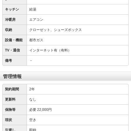
キッチン
給湯
冷暖房
エアコン
収納
クローゼット、シューズボックス
設備・機能
都市ガス
TV・通信
インターネット有（有料）
備考
－
管理情報
契約期間
2年
更新料
なし
保険等
必要
22,000円
現状
空き
引渡し
即時