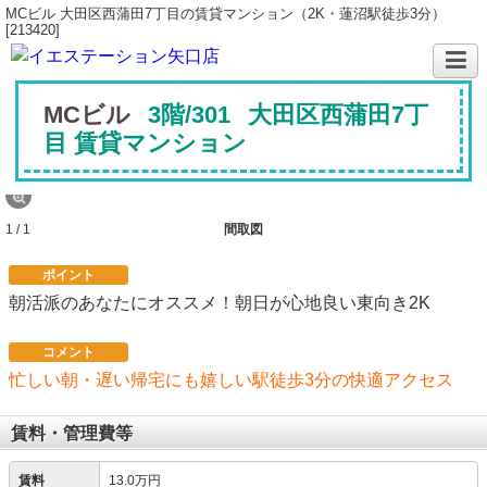
MCビル 大田区西蒲田7丁目の賃貸マンション（2K・蓮沼駅徒歩3分）
[213420]
MCビル
3階/301
大田区西蒲田7丁
目 賃貸マンション
1 / 1
間取図
ポイント
朝活派のあなたにオススメ！朝日が心地良い東向き2K
コメント
忙しい朝・遅い帰宅にも嬉しい駅徒歩3分の快適アクセス
賃料・管理費等
賃料
13.0万円