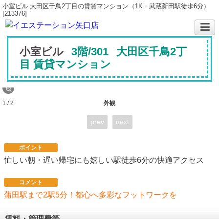
小室ビル 大田区千鳥2丁目の賃貸マンション（1K・武蔵新田駅徒歩6分）
[213376]
小室ビル
3階/301
大田区千鳥2丁
目 賃貸マンション
1 / 2
外観
prev
next
ポイント
忙しい朝・遅い帰宅にも嬉しい駅徒歩6分の快適アクセス
コメント
蒲田駅まで2駅5分！都心へ多彩なフットワークを
賃料・管理費等