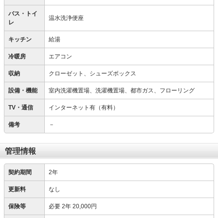
バス・トイ
温水洗浄便座
レ
キッチン
給湯
冷暖房
エアコン
収納
クローゼット、シューズボックス
設備・機能
室内洗濯機置場、洗濯機置場、都市ガス、フローリング
TV・通信
インターネット有（有料）
備考
－
管理情報
契約期間
2年
更新料
なし
保険等
必要
2年 20,000円