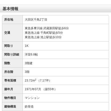
基本情報
所在地
大田区千鳥2丁目
東急多摩川線 武蔵新田駅徒歩6分
交通
東急池上線 千鳥町駅徒歩5分
東急池上線 池上駅徒歩10分
間取り
1K
間取り詳細
洋室6.8帖
階数
3階建
所在階
3階
2
専有面積
23.72m
（7.17坪）
築年月
1971年07月
（築55年）
物件種目
マンション
建物構造
鉄骨造