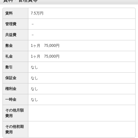
賃料
7.5万円
管理費
－
共益費
－
敷金
1ヶ月 75,000円
礼金
1ヶ月 75,000円
敷引
なし
保証金
なし
権利金
なし
一時金
なし
その他月額
費用
その他初期
費用