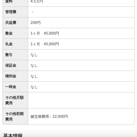
賃料
4.5万円
管理費
－
共益費
200円
敷金
1ヶ月 45,000円
礼金
1ヶ月 45,000円
敷引
なし
保証金
なし
権利金
なし
一時金
なし
その他月額
費用
その他初期
鍵交換費用
：
22,000円
費用
基本情報