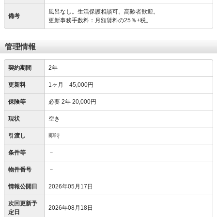
風呂なし。生活保護相談可。高齢者歓迎。
備考
更新事務手数料：月額賃料の25％+税。
管理情報
契約期間
2年
更新料
1ヶ月 45,000円
保険等
必要
2年 20,000円
現状
空き
引渡し
即時
条件等
－
物件番号
－
情報公開日
2026年05月17日
次回更新予
2026年08月18日
定日