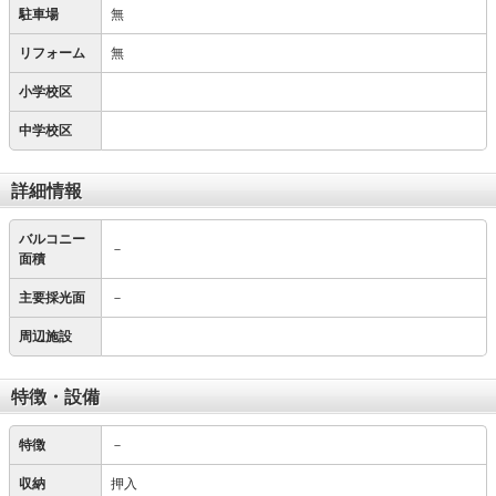
駐車場
無
リフォーム
無
小学校区
中学校区
詳細情報
バルコニー
－
面積
主要採光面
－
周辺施設
特徴・設備
特徴
－
収納
押入