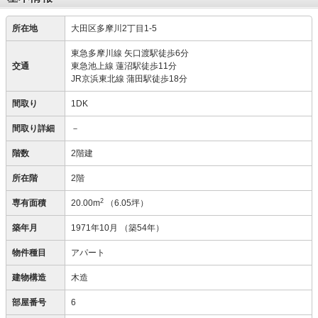
所在地
大田区多摩川2丁目1-5
東急多摩川線 矢口渡駅徒歩6分
交通
東急池上線 蓮沼駅徒歩11分
JR京浜東北線 蒲田駅徒歩18分
間取り
1DK
間取り詳細
－
階数
2階建
所在階
2階
2
専有面積
20.00m
（6.05坪）
築年月
1971年10月
（築54年）
物件種目
アパート
建物構造
木造
部屋番号
6