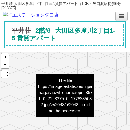
平井荘 大田区多摩川2丁目1-5の賃貸アパート（1DK・矢口渡駅徒歩6分）
[213375]
平井荘
2階/6
大田区多摩川2丁目1-
5 賃貸アパート
The file
https://image.estate.sesh.jp/i
mage/view/filename/epn_357
1_0_21_3375_0_177898508
2.jpg/w/2048/h/2048
could
not be accessed.